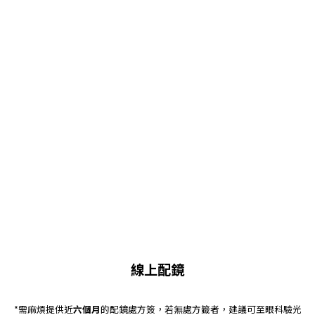
線上配鏡
*需麻煩提供近
六個月
的配鏡處方簽，若無處方籤者，建議可至眼科驗光