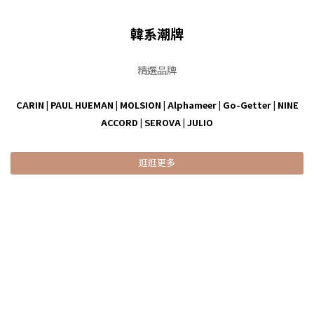
韓系潮牌
精選品牌
CARIN
|
PAUL HUEMAN
|
MOLSION
|
Alphameer
|
Go-Getter
|
NINE
ACCORD
|
SEROVA
|
JULIO
逛逛更多