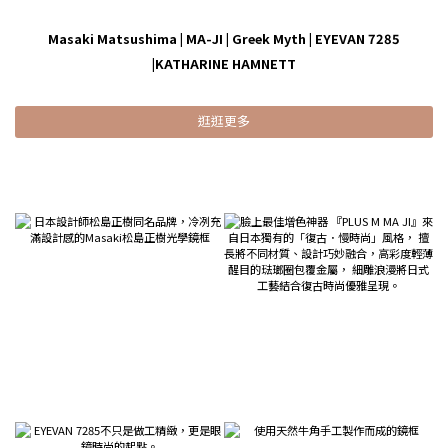
Masaki Matsushima
|
MA-JI
|
Greek Myth
|
EYEVAN 7285
|
KATHARINE HAMNETT
逛逛更多