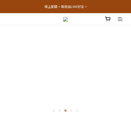
線上配鏡 < 點我加LINE好友 >