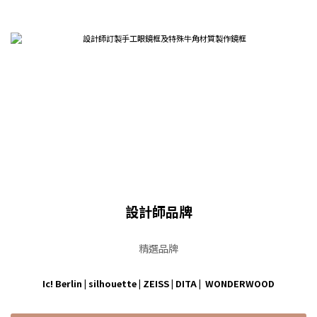
設計師品牌
精選品牌
Ic! Berlin
|
silhouette
|
ZEISS
|
DITA
|
WONDERWOOD