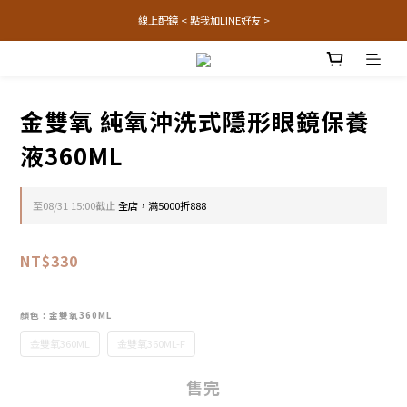
線上配鏡 < 點我加LINE好友 >
金雙氧 純氧沖洗式隱形眼鏡保養
液360ML
至
08/31 15:00
截止
全店，滿5000折888
NT$330
顏色
: 金雙氧360ML
金雙氧360ML
金雙氧360ML-F
售完