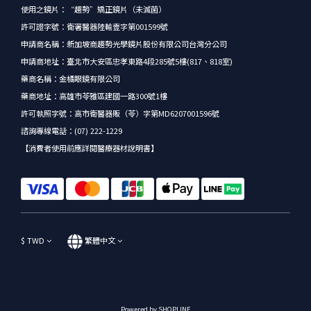
使用之鏡片：“趨勢”矯正鏡片（未滅菌）
許可證字號：衛署醫器陸輸壹字第001599號
申請商名稱：新加坡商趨勢光學鏡片股份有限公司台灣分公司
申請商地址：臺北市大安區忠孝東路4段285號5樓(817、818室)
藥商名稱：金橘眼鏡有限公司
藥商地址：高雄市苓雅區建國一路300號1樓
許可執照字號：高市衛醫器販（苓）字第MD6207001596號
諮詢專線電話：(07) 222-1229
【消費者使用前應詳閱醫療器材說明書】
$
TWD
繁體中文
Powered by SHOPLINE