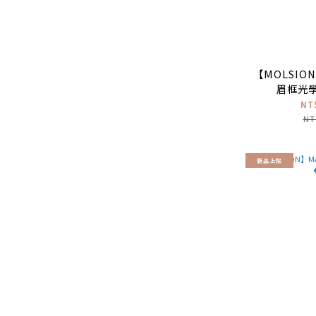
偏光 (7)
品牌
CARIN (87)
【MOLSION
VYCOZ (77)
眉框光學
NT
Ray-Ban (71)
NT
MOLSION (52)
SEROVA (51)
新品上架
NINE ACCORD (34)
ZEISS (26)
Alphameer (22)
Go-Getter (21)
看更多