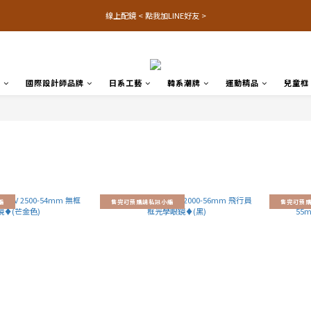
線上配鏡 < 點我加LINE好友 >
品
國際設計師品牌
日系工藝
韓系潮牌
運動精品
兒童框
編
售完可預購請私訊小編
售完可預