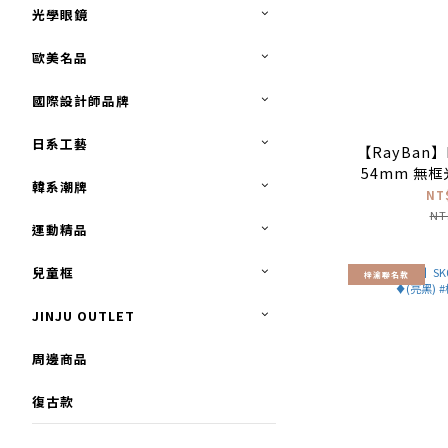
光學眼鏡
歐美名品
國際設計師品牌
日系工藝
【RayBan】R
54mm 無
韓系潮牌
NT
NT
運動精品
兒童框
梓渝聯名款
JINJU OUTLET
周邊商品
復古款