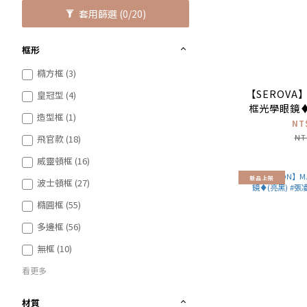
套用篩選
(0/20)
框形
橢方框 (3)
【SEROVA】
皇冠型 (4)
框光學眼鏡♦
造型框 (1)
名
NT
NT
飛官款 (18)
威靈頓框 (16)
新品上架
波士頓框 (27)
橢圓框 (55)
多邊框 (56)
無框 (10)
看更多
材質