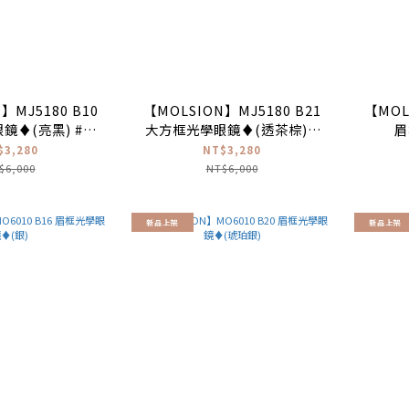
】MJ5180 B10
【MOLSION】MJ5180 B21
【MOL
鏡♦(亮黑) #張
大方框光學眼鏡♦(透茶棕) #
眉
 #宋雨琦同款
張凌赫同款
$3,280
NT$3,280
$6,000
NT$6,000
新品上架
新品上架