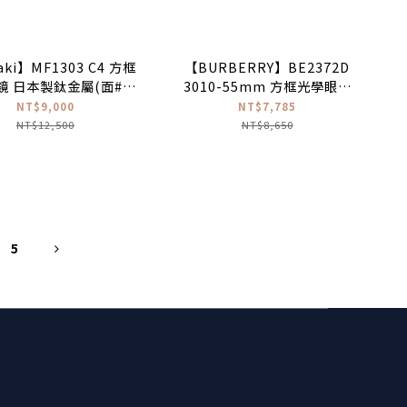
ki】MF1303 C4 方框
【BURBERRY】BE2372D
鏡 日本製鈦金屬(面#消
3010-55mm 方框光學眼鏡
黑色|腳#紅搭銀色)
♦(深綠)
NT$9,000
NT$7,785
NT$12,500
NT$8,650
5