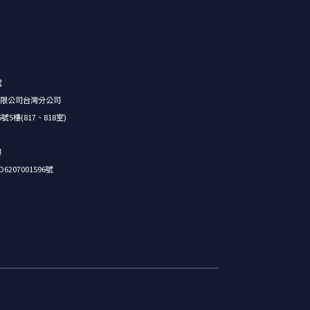
號
限公司台灣分公司
樓(817、818室)
樓
07001596號