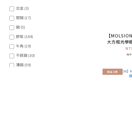
合金 (3)
塑鋼 (17)
鋼 (5)
【MOLSION
膠框 (164)
大方框光學眼
牛角 (19)
凌赫同款
NT
NT
不銹鋼 (30)
薄鋼 (59)
新品上架
β鈦 (133)
純鈦 (113)
看更多
鏡片
太陽眼鏡 (36)
抗藍光 (8)