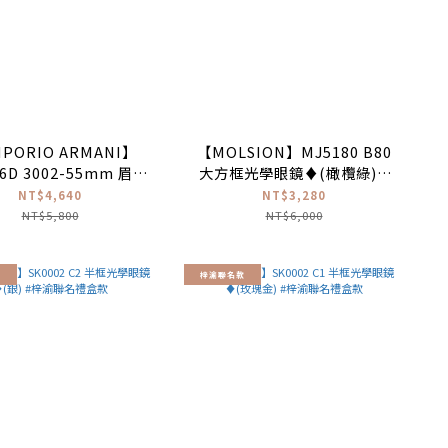
PORIO ARMANI】
【MOLSION】MJ5180 B80
86D 3002-55mm 眉框
大方框光學眼鏡♦(橄欖綠) #
光學眼鏡♦(霧金)
張凌赫同款
NT$4,640
NT$3,280
NT$5,800
NT$6,000
款
梓渝聯名款