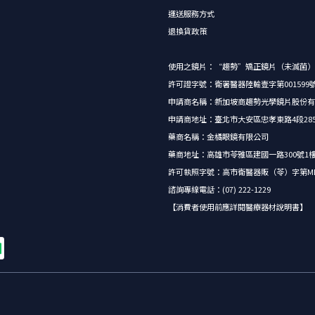
運送服務方式
退換貨政策
使用之鏡片：“趨勢”矯正鏡片（未滅菌）
許可證字號：衛署醫器陸輸壹字第001599
申請商名稱：新加坡商趨勢光學鏡片股份有
申請商地址：臺北市大安區忠孝東路4段285號5
藥商名稱：金橘眼鏡有限公司
藥商地址：高雄市苓雅區建國一路300號1
許可執照字號：高市衛醫器販（苓）字第MD62
諮詢專線電話：(07) 222-1229
【消費者使用前應詳閱醫療器材說明書】