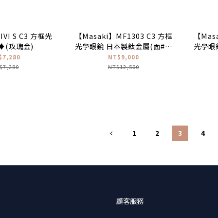
IVI S C3 方框光
【Masaki】MF1303 C3 方框
【Masa
♦(玫瑰金)
光學眼鏡 日本製鈦金屬(面#鐡
光學眼
灰色|腳#黑搭銀色)
光
$7,280
NT$9,000
$7,280
NT$12,500
1
2
3
4
顧客服務