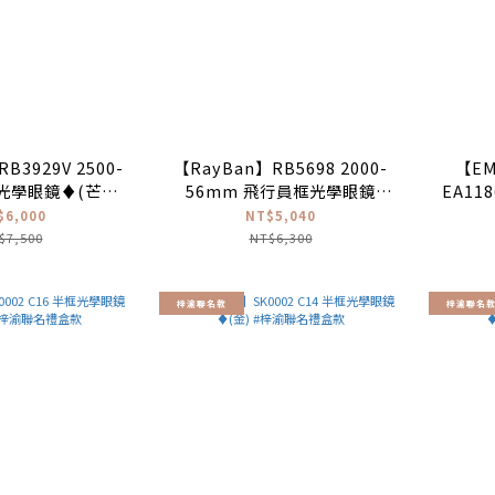
B3929V 2500-
【RayBan】RB5698 2000-
【EM
框光學眼鏡♦(芒金
56mm 飛行員框光學眼鏡
EA11
色)
♦(黑)
$6,000
NT$5,040
$7,500
NT$6,300
梓渝聯名款
梓渝聯名