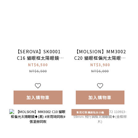
【SEROVA】SK0001
【MOLSION】MM3002
C16 貓眼框太陽眼鏡
C20 貓眼框偏光太陽眼鏡
♦(亮黑) #梓渝聯名禮盒
♦(琥珀) #宋雨琦同款#張
NT$6,500
NT$3,980
款
凌赫同款
NT$6,500
NT$6,000
加入購物車
加入購物車
售完可預購請私訊小編