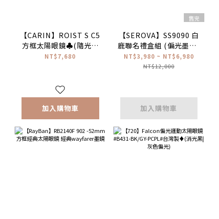
售完
【CARIN】ROIST S C5
【SEROVA】SS9090 白
方框太陽眼鏡♣(隨光變
鹿聯名禮盒組 (偏光墨鏡/
色片)
藍光眼鏡/一組) #白鹿配
NT$7,680
NT$3,980 ~ NT$6,980
戴款♥
NT$12,000
加入購物車
加入購物車