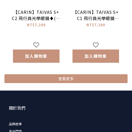
【CARIN】TAIVAS S+
【CARIN】TAIVAS S+
C2 飛行員光學眼鏡♦(琥
C1 飛行員光學眼鏡
珀)
♦(黑)
NT$7,280
NT$7,280
加入購物車
加入購物車
查看更多
關於我們
品牌故事
全台門市