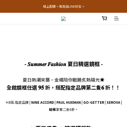
線上配鏡 < 點我加LINE好友 >
- 𝑺𝒖𝒎𝒎𝒆𝒓 𝑭𝒂𝒔𝒉𝒊𝒐𝒏 夏日精選鏡框 -
夏日熱潮來襲，金橘陪你戰勝炙熱陽光☀️
𝟗𝟓
𝟔
全館鏡框任選
折，搭配指定品牌第二隻
折！！
＊B區:指定品牌
| NINE ACCORD | PAUL HUEMAN
| GO-GETTER | SEROVA |
結帳
享第二支6折。