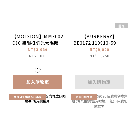
售完
【MOLSION】MM3002
【BURBERRY】
C10 貓眼框偏光太陽眼鏡
BE3172 110913-59mm
♦(黑) #宋雨琦同款#張凌
飛行員框太陽眼鏡♦(金
NT$3,980
NT$9,000
赫同款
框棕片)
NT$6,000
NT$11,250
加入購物車
加入購物車
售完可預購請私訊小編
限量白鹿禮盒