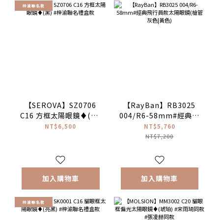
梓渝聯名款
【SEROVA】SZ0706
【RayBan】RB3025
C16 方框太陽眼鏡♦(黑)
004/R6-58mm#經典飛
#梓渝聯名禮盒款
行員款太陽眼鏡(槍管灰
NT$6,500
NT$5,760
色|黃色)
NT$7,200
加入購物車
加入購物車
梓渝聯名款