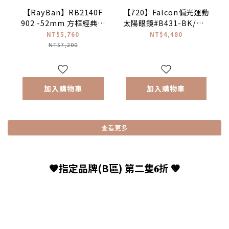
【RayBan】RB2140F
【720】Falcon偏光運動
902 -52mm 方框經典太
太陽眼鏡#B431-BK/GY-
陽眼鏡 經典wayfarer墨
PCPL#台灣製♦(消光黑|
NT$5,760
NT$4,480
鏡
灰色偏光)
NT$7,200
加入購物車
加入購物車
查看更多
🤎指定品牌(B區) 第二隻𝟔折 🤎