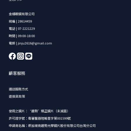
金橘眼鏡有限公司
統編 | 28614459
電話 | 07-2221229
時間 | 09:00-18:00
電郵 | jinju2616@gmail.com
顧客服務
運送服務方式
退換貨政策
使用之鏡片：“趨勢”矯正鏡片（未滅菌）
許可證字號：衛署醫器陸輸壹字第001599號
申請商名稱：新加坡商趨勢光學鏡片股份有限公司台灣分公司