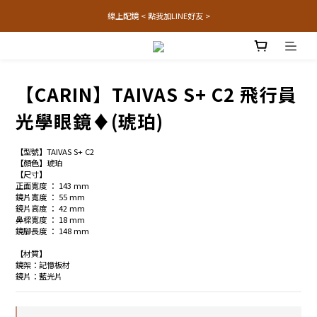
線上配鏡 < 點我加LINE好友 >
【CARIN】TAIVAS S+ C2 飛行員
光學眼鏡♦(琥珀)
【型號】TAIVAS S+ C2
【顏色】琥珀
【尺寸】
正面寬度 ： 143 mm
鏡片寬度 ： 55 mm
鏡片高度 ： 42 mm
鼻樑寬度 ： 18 mm
鏡腳長度 ： 148 mm
【材質】
鏡架：記憶板材
鏡片：藍光片