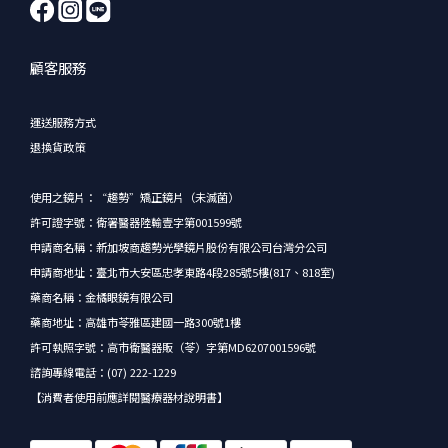
顧客服務
運送服務方式
退換貨政策
使用之鏡片：“趨勢”矯正鏡片（未滅菌）
許可證字號：衛署醫器陸輸壹字第001599號
申請商名稱：新加坡商趨勢光學鏡片股份有限公司台灣分公司
申請商地址：臺北市大安區忠孝東路4段285號5樓(817、818室)
藥商名稱：金橘眼鏡有限公司
藥商地址：高雄市苓雅區建國一路300號1樓
許可執照字號：高市衛醫器販（苓）字第MD6207001596號
諮詢專線電話：(07) 222-1229
【消費者使用前應詳閱醫療器材說明書】