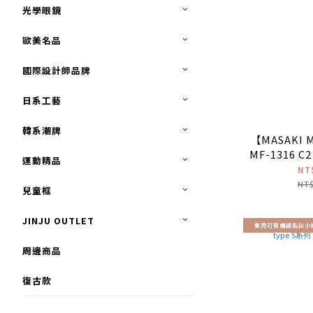
光學眼鏡
歐美名品
國際設計師品牌
日系工藝
韓系潮牌
【MASAKI 
MF-1316 
運動精品
NT
NT$
兒童框
JINJU OUTLET
售完可預購請私訊小
周邊商品
復古款