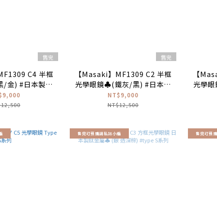
售完
售完
F1309 C4 半框
【Masaki】MF1309 C2 半框
【Masa
/金) #日本製鈦
光學眼鏡♣(鐵灰/黑) #日本製
光學眼
金屬
鈦金屬
$9,000
NT$9,000
12,500
NT$12,500
編
售完可預購請私訊小編
售完可預