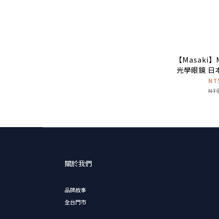
【Masaki】M
光學眼鏡 日
NT
NT$
關於我們
品牌故事
全台門市