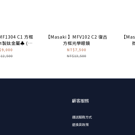
F1304 C1 方框
【Masaki 】MFV102 C2 復古
【Mas
本製鈦金屬♣ (霧
方框光學眼鏡
金)
$9,000
NT$7,500
12,500
NT$13,500
顧客服務
運送服務方式
退換貨政策