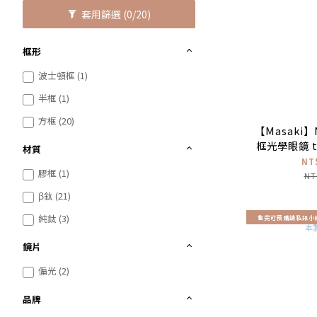
套用篩選
(0/20)
框形
波士頓框 (1)
半框 (1)
方框 (20)
【Masaki】
框光學眼鏡 t
材質
製
NT
膠框 (1)
NT
β鈦 (21)
純鈦 (3)
售完可預購請私訊小
鏡片
偏光 (2)
品牌