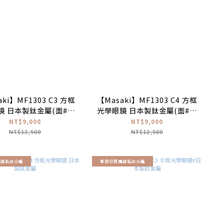
ki】MF1303 C3 方框
【Masaki】MF1303 C4 方框
鏡 日本製鈦金屬(面#鐡
光學眼鏡 日本製鈦金屬(面#消
色|腳#黑搭銀色)
光黑色|腳#紅搭銀色)
NT$9,000
NT$9,000
NT$12,500
NT$12,500
購請私訊小編
售完可預購請私訊小編