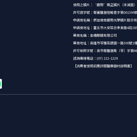
使用之鏡片：“趨勢”矯正鏡片（未滅菌）
許可證字號：衛署醫器陸輸壹字第001599
申請商名稱：新加坡商趨勢光學鏡片股份有
申請商地址：臺北市大安區忠孝東路4段285號5
藥商名稱：金橘眼鏡有限公司
藥商地址：高雄市苓雅區建國一路300號1
許可執照字號：高市衛醫器販（苓）字第MD62
諮詢專線電話：(07) 222-1229
【消費者使用前應詳閱醫療器材說明書】