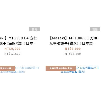
售完
售完
ki】MF1308 C4 方框
【Masaki】MF1306 C1 方框
鏡♣(深藍/銀) #日本製
光學眼鏡♣(鐵灰) #日本製鈦
鈦金屬
金屬
NT$9,000
NT$9,000
NT$12,500
NT$12,500
購請私訊小編
售完可預購請私訊小編