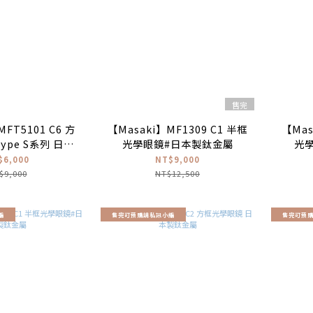
售完
MFT5101 C6 方
【Masaki】MF1309 C1 半框
【Mas
ype S系列 日本
光學眼鏡#日本製鈦金屬
光
鈦金屬♣
$6,000
NT$9,000
$9,000
NT$12,500
編
售完可預購請私訊小編
售完可預