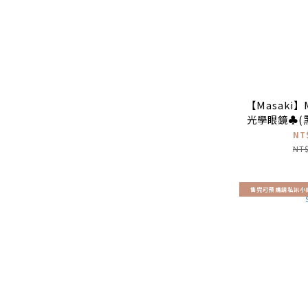
【Masaki】M
光學眼鏡♣(黑
NT
NT$
售完可預購請私訊小