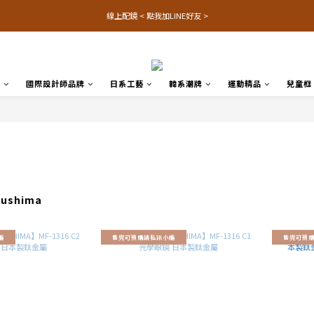
線上配鏡 < 點我加LINE好友 >
品
國際設計師品牌
日系工藝
韓系潮牌
運動精品
兒童框
sushima
編
售完可預購請私訊小編
售完可預