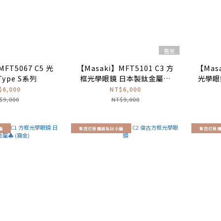
售完
MFT5067 C5 光
【Masaki】MFT5101 C3 方
【Masa
學眼鏡 Type S系列
框光學眼鏡 日本製鈦金屬♣
光學眼
(銀 透深棕) #type S系列
$6,000
NT$6,000
$9,000
NT$9,000
編
售完可預購請私訊小編
售完可預