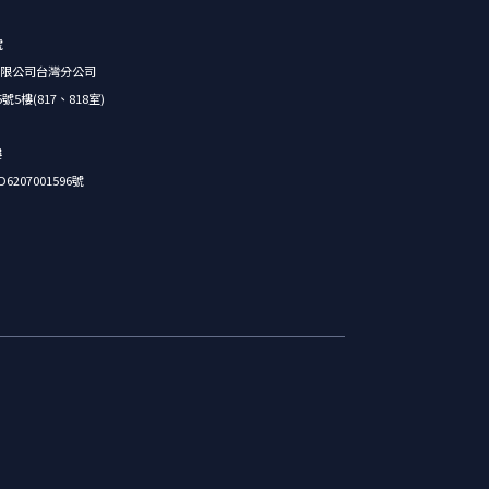
號
限公司台灣分公司
樓(817、818室)
樓
07001596號