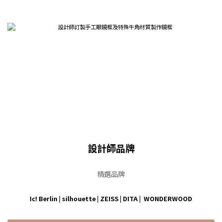
設計師品牌
精選品牌
Ic! Berlin
|
silhouette
|
ZEISS
|
DITA
|
WONDERWOOD