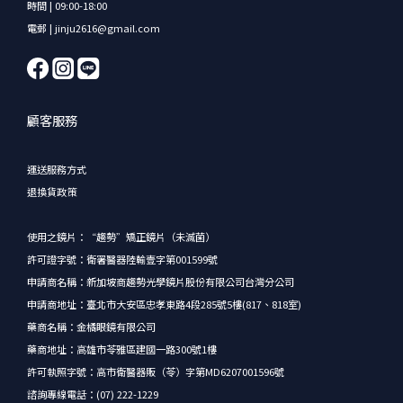
時間 | 09:00-18:00
電郵 | jinju2616@gmail.com
顧客服務
運送服務方式
退換貨政策
使用之鏡片：“趨勢”矯正鏡片（未滅菌）
許可證字號：衛署醫器陸輸壹字第001599號
申請商名稱：新加坡商趨勢光學鏡片股份有限公司台灣分公司
申請商地址：臺北市大安區忠孝東路4段285號5樓(817、818室)
藥商名稱：金橘眼鏡有限公司
藥商地址：高雄市苓雅區建國一路300號1樓
許可執照字號：高市衛醫器販（苓）字第MD6207001596號
諮詢專線電話：(07) 222-1229