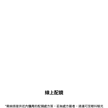
線上配鏡
*需麻煩提供近
六個月
的配鏡處方簽，若無處方籤者，建議可至眼科驗光