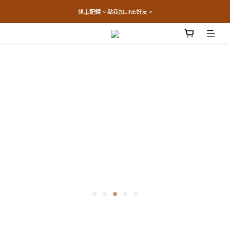
線上配鏡 < 點我加LINE好友 >