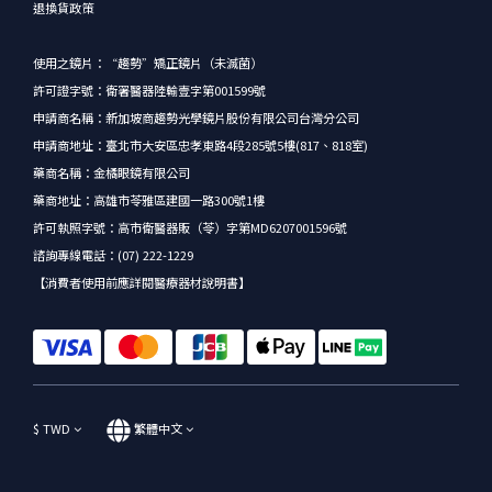
退換貨政策
使用之鏡片：“趨勢”矯正鏡片（未滅菌）
許可證字號：衛署醫器陸輸壹字第001599號
申請商名稱：新加坡商趨勢光學鏡片股份有限公司台灣分公司
申請商地址：臺北市大安區忠孝東路4段285號5樓(817、818室)
藥商名稱：金橘眼鏡有限公司
藥商地址：高雄市苓雅區建國一路300號1樓
許可執照字號：高市衛醫器販（苓）字第MD6207001596號
諮詢專線電話：(07) 222-1229
【消費者使用前應詳閱醫療器材說明書】
$
TWD
繁體中文