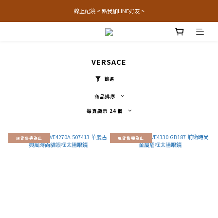
線上配鏡 < 點我加LINE好友 >
VERSACE
篩選
商品排序
每頁顯示 24 個
現貨售完為止
現貨售完為止