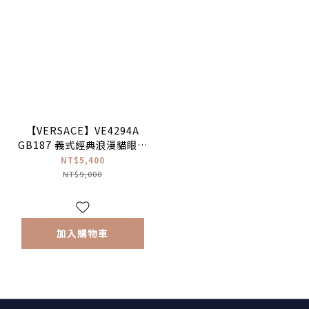
【VERSACE】VE4294A
GB187 義式經典浪漫貓眼框
太陽眼鏡
NT$5,400
NT$9,000
加入購物車