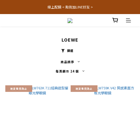
線上配鏡 < 點我加LINE好友 >
LOEWE
篩選
商品排序
每頁顯示 24 個
現貨售完為止
現貨售完為止