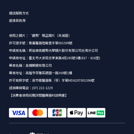
運送服務方式
退換貨政策
使用之鏡片：“趨勢”矯正鏡片（未滅菌）
許可證字號：衛署醫器陸輸壹字第001599號
申請商名稱：新加坡商趨勢光學鏡片股份有限公司台灣分公司
申請商地址：臺北市大安區忠孝東路4段285號5樓(817、818室)
藥商名稱：金橘眼鏡有限公司
藥商地址：高雄市苓雅區建國一路300號1樓
許可執照字號：高市衛醫器販（苓）字第MD6207001596號
諮詢專線電話：(07) 222-1229
【消費者使用前應詳閱醫療器材說明書】