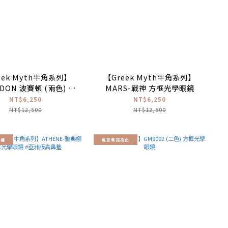
eek Myth牛角系列】
【Greek Myth牛角系列】
DON 波賽頓 (兩色) 方
MARS-戰神 方框光學眼鏡
學眼鏡 #亞洲版高鼻墊
NT$6,250
NT$6,250
NT$12,500
NT$12,500
不補
現貨售完為止