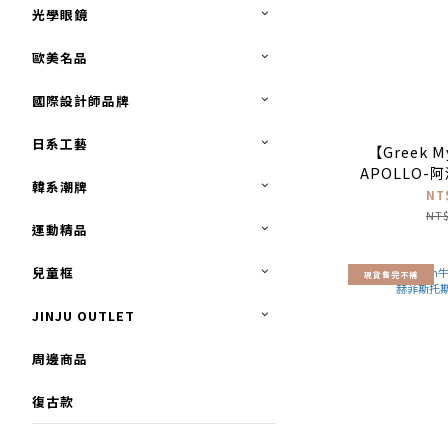
光學眼鏡
歐美名品
國際設計師品牌
日系工藝
【Greek 
APOLLO-阿
韓系潮牌
光
NT
NT$
運動精品
兒童框
現貨售完不補
JINJU OUTLET
周邊商品
復古款