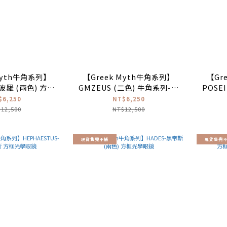
Myth牛角系列】
【Greek Myth牛角系列】
【Gr
波羅 (兩色) 方框
GMZEUS (二色) 牛角系列-宙
POSEI
學眼鏡
斯 方框光學眼鏡 #亞洲版高鼻
框光
$6,250
NT$6,250
墊
12,500
NT$12,500
現貨售完不補
現貨售完