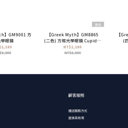
售完
th】GM9001 方
【Greek Myth】GM8865
【Gre
光學眼鏡
(二色) 方框光學眼鏡 Cupid邱
(
比特系列
$2,280
NT$2,280
$6,000
NT$6,000
顧客服務
運送服務方式
退換貨政策