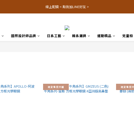
線上配鏡 < 點我加LINE好友 >
品
國際設計師品牌
日系工藝
韓系潮牌
運動精品
兒童框
現貨售完不補
現貨售完