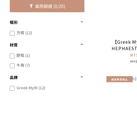
套用篩選
(0/20)
框形
方框 (12)
【Greek 
材質
HEPHAES
方框
膠框 (1)
NT
NT$
牛角 (7)
品牌
現貨售完為止
Greek Myth (12)