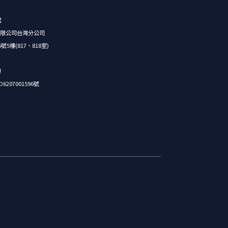
號
限公司台灣分公司
樓(817、818室)
樓
07001596號