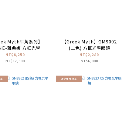
eek Myth牛角系列】
【Greek Myth】GM9002
ENE-雅典娜 方框光學眼
(二色) 方框光學眼鏡
鏡 #亞洲版高鼻墊
NT$6,250
NT$2,280
NT$12,500
NT$6,000
為止
現貨售完為止