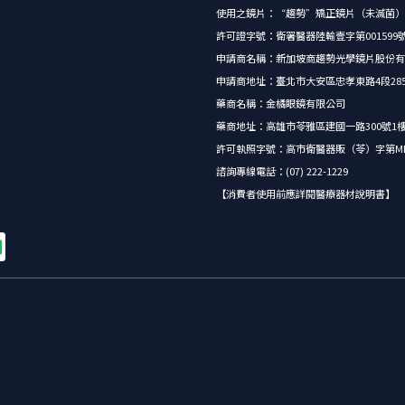
使用之鏡片：“趨勢”矯正鏡片（未滅菌）
許可證字號：衛署醫器陸輸壹字第001599
申請商名稱：新加坡商趨勢光學鏡片股份有
申請商地址：臺北市大安區忠孝東路4段285號5
藥商名稱：金橘眼鏡有限公司
藥商地址：高雄市苓雅區建國一路300號1
許可執照字號：高市衛醫器販（苓）字第MD62
諮詢專線電話：(07) 222-1229
【消費者使用前應詳閱醫療器材說明書】