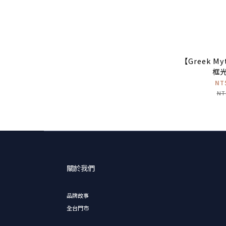
【Greek My
框
NT
NT
關於我們
品牌故事
全台門市