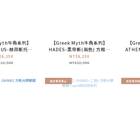
Myth牛角系列】
【Greek Myth牛角系列】
【Gr
TUS-赫菲斯托斯
HADES-黑帝斯(兩色) 方框光
ATH
光學眼鏡
學眼鏡
$6,250
NT$6,250
12,500
NT$12,500
現貨售完為止
現貨售完