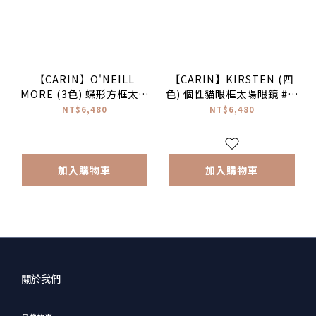
【CARIN】O'NEILL
【CARIN】KIRSTEN (四
MORE (3色) 蝶形方框太陽
色) 個性貓眼框太陽眼鏡 #秀
眼鏡 #宋江同款 ♥
智配戴款 #NewJeans配戴
NT$6,480
NT$6,480
款♥
加入購物車
加入購物車
關於我們