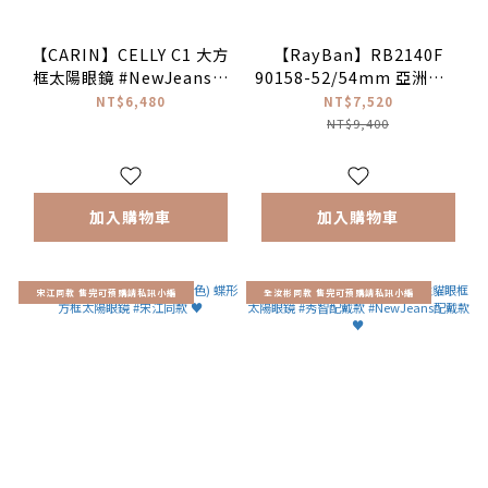
【CARIN】CELLY C1 大方
【RayBan】RB2140F
框太陽眼鏡 #NewJeans配
90158-52/54mm 亞洲版人
戴款♥
氣經典方框太陽眼鏡 (偏光
NT$6,480
NT$7,520
鏡片)♣
NT$9,400
加入購物車
加入購物車
宋江同款 售完可預購請私訊小編
全汝彬同款 售完可預購請私訊小編