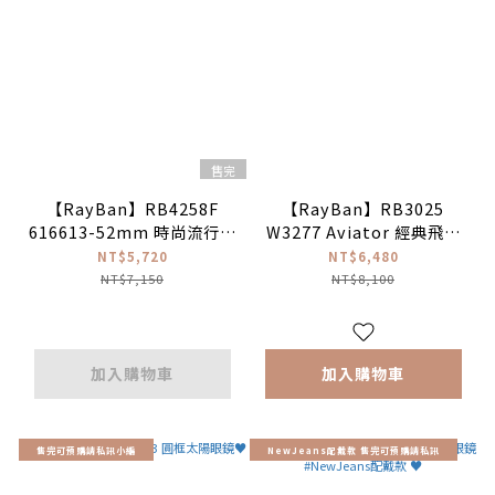
售完
【RayBan】RB4258F
【RayBan】RB3025
616613-52mm 時尚流行方
W3277 Aviator 經典飛行
框太陽眼鏡♥
員太陽眼鏡
NT$5,720
NT$6,480
NT$7,150
NT$8,100
加入購物車
加入購物車
售完可預購請私訊小編
NewJeans配戴款 售完可預購請私訊