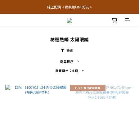
線上配鏡 < 點我加LINE好友 >
精選熱銷 太陽眼鏡
篩選
商品排序
每頁顯示 24 個
E.SO 瘦子配戴同款