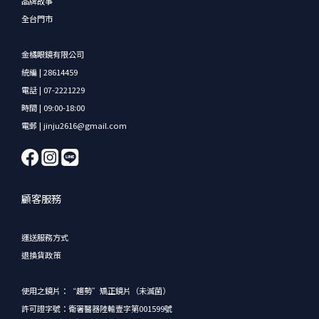
品牌故事
全台門市
金橘眼鏡有限公司
統編 | 28614459
電話 | 07-2221229
時間 | 09:00-18:00
電郵 | jinju2616@gmail.com
顧客服務
運送服務方式
退換貨政策
使用之鏡片：“趨勢”矯正鏡片（未滅菌）
許可證字號：衛署醫器陸輸壹字第001599號