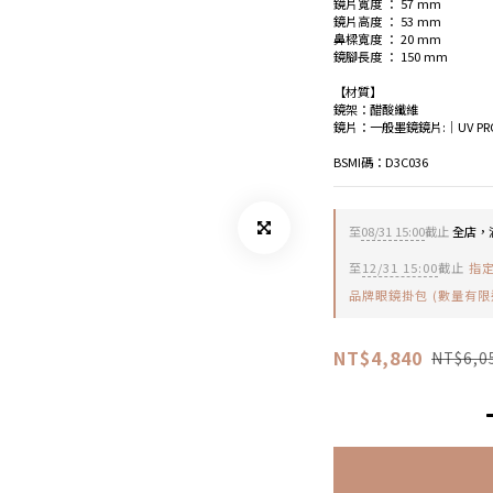
鏡片寬度 ： 57 mm
鏡片高度 ： 53 mm
鼻樑寬度 ： 20 mm
鏡腳長度 ： 150 mm
【材質】
鏡架：醋酸纖維
鏡片：一般墨鏡鏡片:│UV PROT
BSMI碼：D3C036
至
08/31 15:00
截止
全店，滿
至
12/31 15:00
截止
指定
品牌眼鏡掛包 (數量有限
NT$4,840
NT$6,0