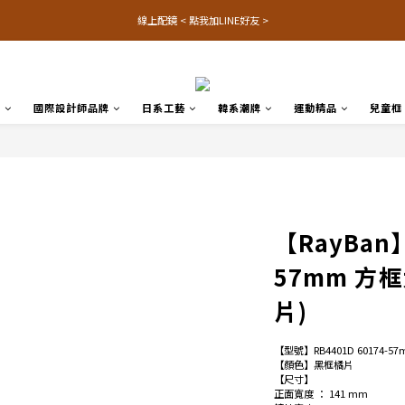
線上配鏡 < 點我加LINE好友 >
品
國際設計師品牌
日系工藝
韓系潮牌
運動精品
兒童框
【RayBan】
57mm 方
片)
【型號】RB4401D 60174-5
【顏色】黑框橘片
【尺寸】
正面寬度 ： 141 mm