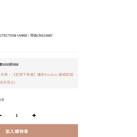
ECTION UV400│符合CNS15067
5000折888
分類，【官網下單贈】購買RayBan墨鏡即贈
送完為止)
50
加入購物車