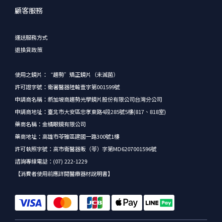
顧客服務
運送服務方式
退換貨政策
使用之鏡片：“趨勢”矯正鏡片（未滅菌）
許可證字號：衛署醫器陸輸壹字第001599號
申請商名稱：新加坡商趨勢光學鏡片股份有限公司台灣分公司
申請商地址：臺北市大安區忠孝東路4段285號5樓(817、818室)
藥商名稱：金橘眼鏡有限公司
藥商地址：高雄市苓雅區建國一路300號1樓
許可執照字號：高市衛醫器販（苓）字第MD6207001596號
諮詢專線電話：(07) 222-1229
【消費者使用前應詳閱醫療器材說明書】