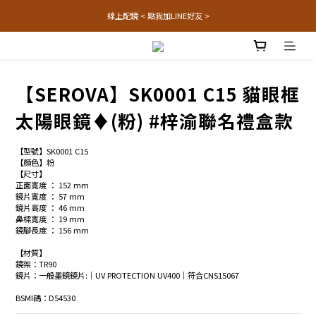
線上配鏡 < 點我加LINE好友 >
【SEROVA】SK0001 C15 貓眼框
太陽眼鏡♦(粉) #梓渝聯名禮盒款
【型號】SK0001 C15
【顏色】粉
【尺寸】
正面寬度 ： 152 mm
鏡片寬度 ： 57 mm
鏡片高度 ： 46 mm
鼻樑寬度 ： 19 mm
鏡腳長度 ： 156 mm
【材質】
鏡架：TR90
鏡片：一般墨鏡鏡片:│UV PROTECTION UV400│符合CNS15067
BSMI碼：D54530