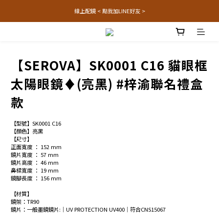
線上配鏡 < 點我加LINE好友 >
【SEROVA】SK0001 C16 貓眼框
太陽眼鏡♦(亮黑) #梓渝聯名禮盒
款
【型號】SK0001 C16
【顏色】亮黑
【尺寸】
正面寬度 ： 152 mm
鏡片寬度 ： 57 mm
鏡片高度 ： 46 mm
鼻樑寬度 ： 19 mm
鏡腳長度 ： 156 mm
【材質】
鏡架：TR90
鏡片：一般墨鏡鏡片:│UV PROTECTION UV400│符合CNS15067