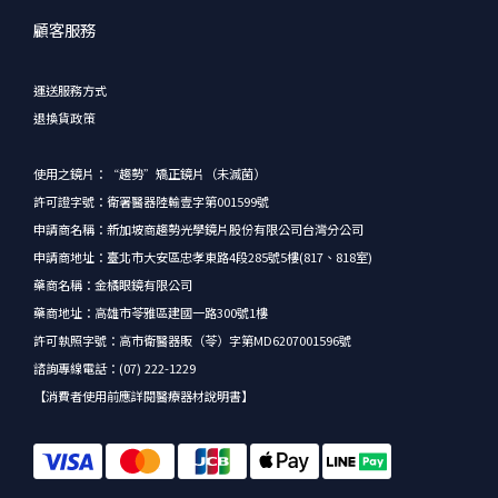
顧客服務
運送服務方式
退換貨政策
使用之鏡片：“趨勢”矯正鏡片（未滅菌）
許可證字號：衛署醫器陸輸壹字第001599號
申請商名稱：新加坡商趨勢光學鏡片股份有限公司台灣分公司
申請商地址：臺北市大安區忠孝東路4段285號5樓(817、818室)
藥商名稱：金橘眼鏡有限公司
藥商地址：高雄市苓雅區建國一路300號1樓
許可執照字號：高市衛醫器販（苓）字第MD6207001596號
諮詢專線電話：(07) 222-1229
【消費者使用前應詳閱醫療器材說明書】