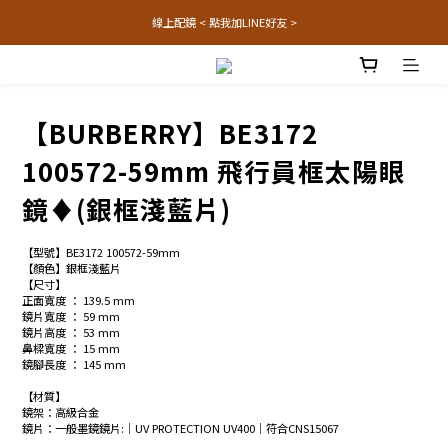
線上配鏡 < 點我加LINE好友 >
【BURBERRY】BE3172
100572-59mm 飛行員框太陽眼
鏡♦(銀框淺藍片)
【型號】BE3172 100572-59mm
【顏色】銀框淺藍片
【尺寸】
正面寬度 ： 139.5 mm
鏡片寬度 ： 59 mm
鏡片高度 ： 53 mm
鼻樑寬度 ： 15 mm
鏡腳長度 ： 145 mm
【材質】
鏡架：高級合金
鏡片：一般墨鏡鏡片:│UV PROTECTION UV400│符合CNS15067