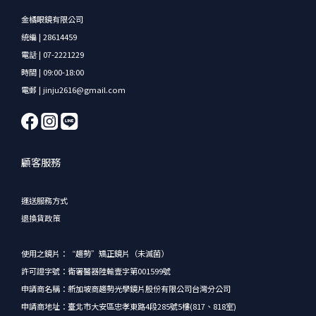
金橘眼鏡有限公司
統編 | 28614459
電話 | 07-2221229
時間 | 09:00-18:00
電郵 | jinju2616@gmail.com
顧客服務
運送服務方式
退換貨政策
使用之鏡片：“趨勢”矯正鏡片（未滅菌）
許可證字號：衛署醫器陸輸壹字第001599號
申請商名稱：新加坡商趨勢光學鏡片股份有限公司台灣分公司
申請商地址：臺北市大安區忠孝東路4段285號5樓(817、818室)