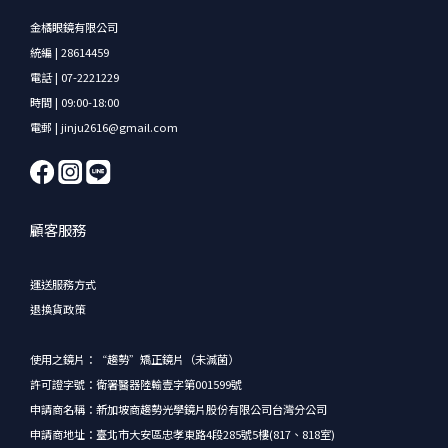
金橘眼鏡有限公司
統編 | 28614459
電話 | 07-2221229
時間 | 09:00-18:00
電郵 | jinju2616@gmail.com
顧客服務
運送服務方式
退換貨政策
使用之鏡片：“趨勢”矯正鏡片（未滅菌）
許可證字號：衛署醫器陸輸壹字第001599號
申請商名稱：新加坡商趨勢光學鏡片股份有限公司台灣分公司
申請商地址：臺北市大安區忠孝東路4段285號5樓(817、818室)