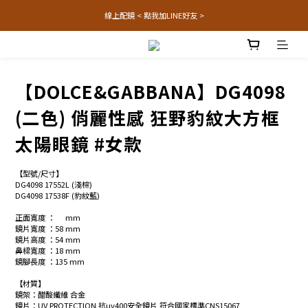
線上配鏡 < 點我加LINE好友 >
【DOLCE&GABBANA】DG4098
(二色) 俏麗性感 狂野豹紋大方框
太陽眼鏡 #女款
【型號/尺寸】
DG4098 17552L (淺棕)
DG4098 17538F (豹紋藍) 
正面寬度 ：     mm
鏡片寬度 ：58 mm
鏡片高度 ：54 mm
鼻樑寬度 ：18 mm
鏡腳長度 ：135 mm
【材質】
鏡架：醋酸纖維 合金 
鏡片：UV PROTECTION 抗uv400安全鏡片 符合國家標準CNS15067 