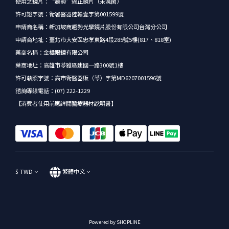
使用之鏡片：“趨勢”矯正鏡片（未滅菌）
許可證字號：衛署醫器陸輸壹字第001599號
申請商名稱：新加坡商趨勢光學鏡片股份有限公司台灣分公司
申請商地址：臺北市大安區忠孝東路4段285號5樓(817、818室)
藥商名稱：金橘眼鏡有限公司
藥商地址：高雄市苓雅區建國一路300號1樓
許可執照字號：高市衛醫器販（苓）字第MD6207001596號
諮詢專線電話：(07) 222-1229
【消費者使用前應詳閱醫療器材說明書】
$
TWD
繁體中文
Powered by SHOPLINE