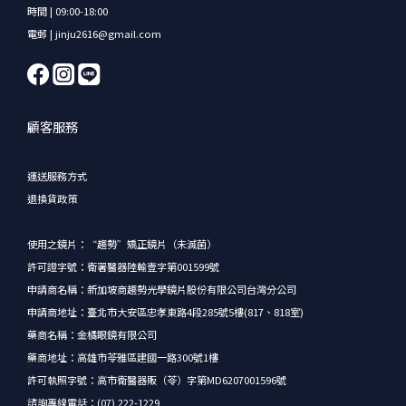
時間 | 09:00-18:00
電郵 | jinju2616@gmail.com
顧客服務
運送服務方式
退換貨政策
使用之鏡片：“趨勢”矯正鏡片（未滅菌）
許可證字號：衛署醫器陸輸壹字第001599號
申請商名稱：新加坡商趨勢光學鏡片股份有限公司台灣分公司
申請商地址：臺北市大安區忠孝東路4段285號5樓(817、818室)
藥商名稱：金橘眼鏡有限公司
藥商地址：高雄市苓雅區建國一路300號1樓
許可執照字號：高市衛醫器販（苓）字第MD6207001596號
諮詢專線電話：(07) 222-1229