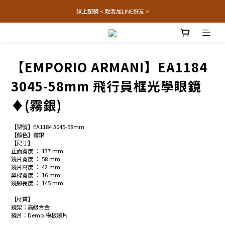
線上配鏡 < 點我加LINE好友 >
【EMPORIO ARMANI】EA1184
3045-58mm 飛行員框光學眼鏡
♦(霧銀)
【型號】EA1184 3045-58mm
【顏色】霧銀
【尺寸】
正面寬度 ： 137 mm
鏡片寬度 ： 58 mm
鏡片高度 ： 42 mm
鼻樑寬度 ： 16 mm
鏡腳長度 ： 145 mm
【材質】
鏡架：高級合金
鏡片：Demo 模板鏡片