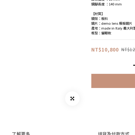
鏡腳長度 ：140 mm
【材質】
鏡架：板料
鏡片：demo lens 模板鏡片
產地：made in Italy 義大利
框型：貓眼款
NT$10,800
NT$12
了解更多
送貨及付款方式