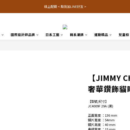
線上配鏡 < 點我加LINE好友 >
品
國際設計師品牌
日系工藝
韓系潮牌
運動精品
兒童框
【JIMMY C
奢華鑽飾貓
【型號/尺寸】
JC4009F 29A (黑) 
正面寬度 ：136 mm 
鏡片寬度 ：54mm
鏡片高度 ：40 mm
鼻樑寬度 ：15 mm