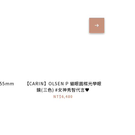
-55mm
【CARIN】OLSEN P 貓眼圓框光學眼
【RayBan
鏡(三色) #女神秀智代言♥
經典
NT$6,480