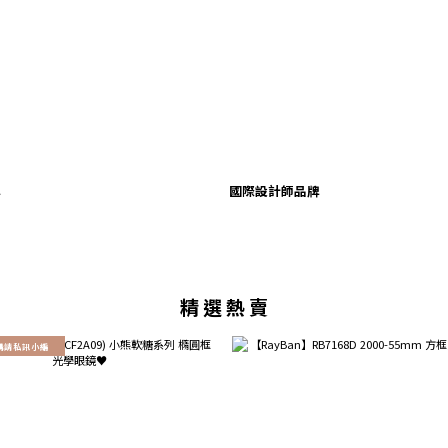
牌
國際設計師品牌
精 選 熱 賣
購請私訊小編