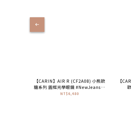
【CARIN】AIR R (CF2A08) 小熊軟
【CAR
糖系列 圓框光學眼鏡 #NewJeans配
戴款♥
NT$6,480