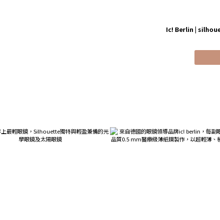
Ic! Berlin
|
silhou