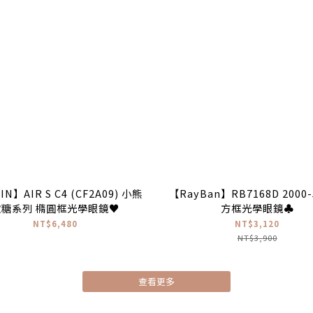
IN】AIR S C4 (CF2A09) 小熊
【RayBan】RB7168D 2000
軟糖系列 橢圓框光學眼鏡♥
方框光學眼鏡♣
NT$6,480
NT$3,120
NT$3,900
查看更多