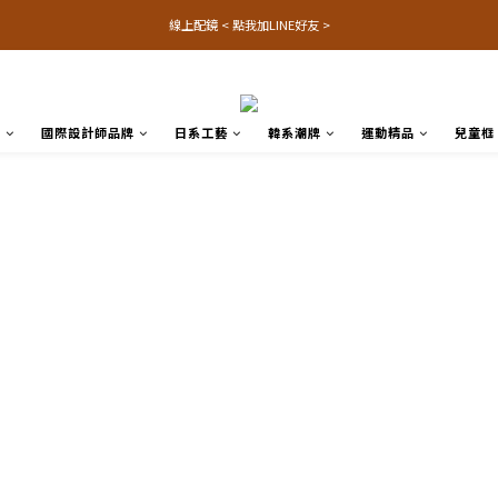
線上配鏡 < 點我加LINE好友 >
品
國際設計師品牌
日系工藝
韓系潮牌
運動精品
兒童框