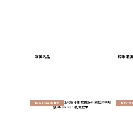
歐美名品
韓系潮
NewJeans配戴款
售完可預