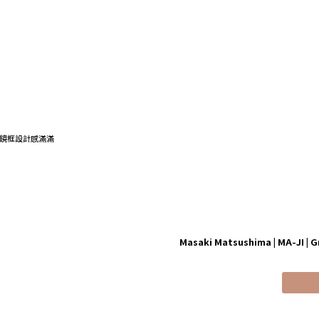
Masaki Matsushima
|
MA-JI
|
G