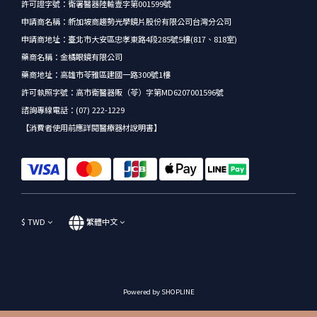
許可證字號：衛署醫器陸輸壹字第001599號
申請商名稱：新加坡商趨勢光學鏡片股份有限公司台灣分公司
申請商地址：臺北市大安區忠孝東路4段285號5樓(817、818室)
藥商名稱：金橘眼鏡有限公司
藥商地址：高雄市苓雅區建國一路300號1樓
許可執照字號：高市衛醫器販（苓）字第MD6207001596號
諮詢專線電話：(07) 222-1229
【消費者使用前應詳閱醫療器材說明書】
$
TWD
繁體中文
Powered by SHOPLINE