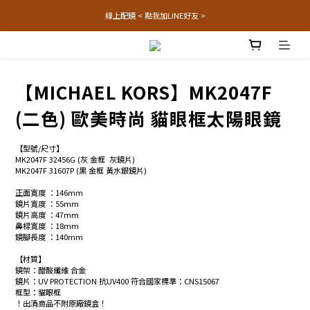
線上配鏡 < 點我加LINE好友 >
【MICHAEL KORS】MK2047F
(二色) 歐美時尚 貓眼框太陽眼鏡
【型號/尺寸】
MK2047F 32456G (灰 金框  灰鏡片)
MK2047F 31607P (黑 金框 黃水銀鏡片) 
正面寬度 ：146mm
鏡片寬度 ：55mm
鏡片高度 ：47mm
鼻樑寬度 ：18mm
鏡腳長度 ：140mm
【材質】
鏡架：醋酸纖維 合金 
鏡片：UV PROTECTION 抗UV400 符合國家標準：CNS15067
框型：貓眼框
！出清商品不附原廠鏡盒！