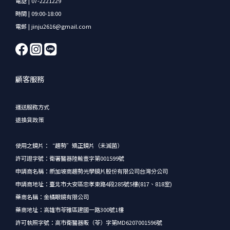
電話 | 07-2221229
時間 | 09:00-18:00
電郵 | jinju2616@gmail.com
顧客服務
運送服務方式
退換貨政策
使用之鏡片：“趨勢”矯正鏡片（未滅菌）
許可證字號：衛署醫器陸輸壹字第001599號
申請商名稱：新加坡商趨勢光學鏡片股份有限公司台灣分公司
申請商地址：臺北市大安區忠孝東路4段285號5樓(817、818室)
藥商名稱：金橘眼鏡有限公司
藥商地址：高雄市苓雅區建國一路300號1樓
許可執照字號：高市衛醫器販（苓）字第MD6207001596號