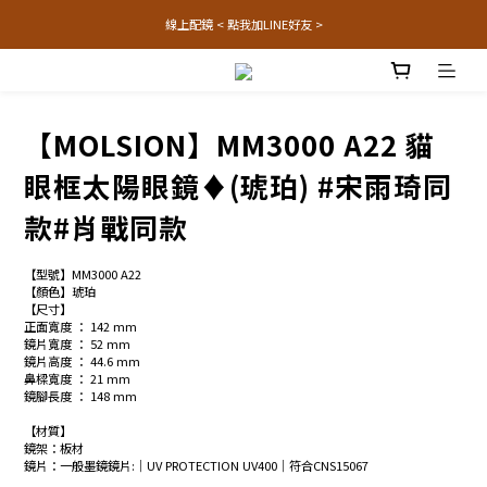
線上配鏡 < 點我加LINE好友 >
【MOLSION】MM3000 A22 貓
眼框太陽眼鏡♦(琥珀) #宋雨琦同
款#肖戰同款
【型號】MM3000 A22
【顏色】琥珀
【尺寸】
正面寬度 ： 142 mm
鏡片寬度 ： 52 mm
鏡片高度 ： 44.6 mm
鼻樑寬度 ： 21 mm
鏡腳長度 ： 148 mm
【材質】
鏡架：板材
鏡片：一般墨鏡鏡片:│UV PROTECTION UV400│符合CNS15067