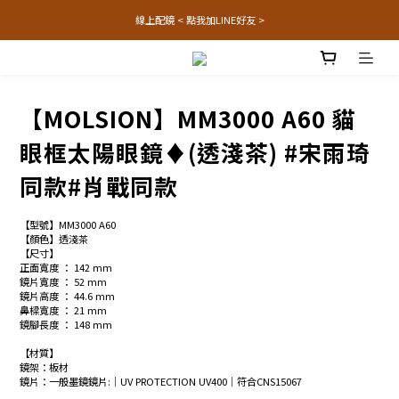
線上配鏡 < 點我加LINE好友 >
【MOLSION】MM3000 A60 貓
眼框太陽眼鏡♦(透淺茶) #宋雨琦
同款#肖戰同款
【型號】MM3000 A60
【顏色】透淺茶
【尺寸】
正面寬度 ： 142 mm
鏡片寬度 ： 52 mm
鏡片高度 ： 44.6 mm
鼻樑寬度 ： 21 mm
鏡腳長度 ： 148 mm
【材質】
鏡架：板材
鏡片：一般墨鏡鏡片:│UV PROTECTION UV400│符合CNS15067