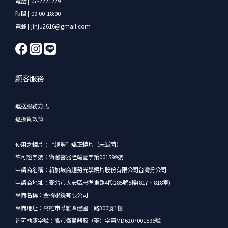
電話 | 07-2221229
時間 | 09:00-18:00
電郵 | jinju2616@gmail.com
顧客服務
運送服務方式
退換貨政策
使用之鏡片：“趨勢”矯正鏡片（未滅菌）
許可證字號：衛署醫器陸輸壹字第001599號
申請商名稱：新加坡商趨勢光學鏡片股份有限公司台灣分公司
申請商地址：臺北市大安區忠孝東路4段285號5樓(817、818室)
藥商名稱：金橘眼鏡有限公司
藥商地址：高雄市苓雅區建國一路300號1樓
許可執照字號：高市衛醫器販（苓）字第MD6207001596號