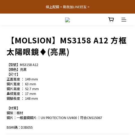
線上配鏡 < 點我加LINE好友 >
【MOLSION】MS3158 A12 方框
太陽眼鏡♦(亮黑)
【型號】MS3158 A12
【顏色】亮黑
【尺寸】
正面寬度 ： 149 mm
鏡片寬度 ： 63 mm
鏡片高度 ： 52.7 mm
鼻樑寬度 ： 17 mm
鏡腳長度 ： 148 mm
【材質】
鏡架：板材
鏡片：一般墨鏡鏡片:│UV PROTECTION UV400│符合CNS15067
BSMI碼：D3B055