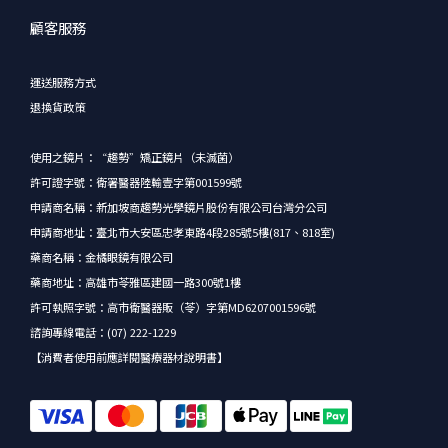
顧客服務
運送服務方式
退換貨政策
使用之鏡片：“趨勢”矯正鏡片（未滅菌）
許可證字號：衛署醫器陸輸壹字第001599號
申請商名稱：新加坡商趨勢光學鏡片股份有限公司台灣分公司
申請商地址：臺北市大安區忠孝東路4段285號5樓(817、818室)
藥商名稱：金橘眼鏡有限公司
藥商地址：高雄市苓雅區建國一路300號1樓
許可執照字號：高市衛醫器販（苓）字第MD6207001596號
諮詢專線電話：(07) 222-1229
【消費者使用前應詳閱醫療器材說明書】