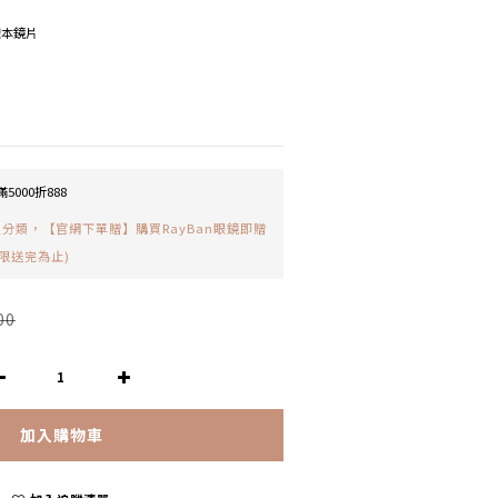
樣本鏡片
5000折888
分類，【官網下單贈】購買RayBan眼鏡即贈
限送完為止)
00
加入購物車