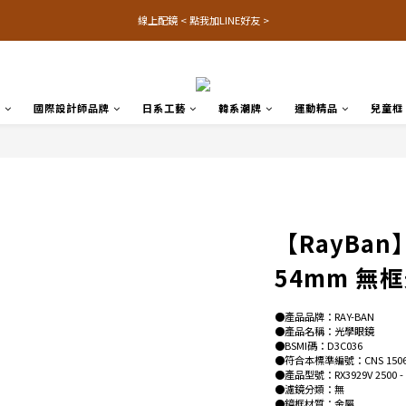
線上配鏡 < 點我加LINE好友 >
品
國際設計師品牌
日系工藝
韓系潮牌
運動精品
兒童框
【RayBan】
54mm 無
●產品品牌：RAY-BAN
●產品名稱：光學眼鏡
●BSMI碼：D3C036
●符合本標準編號：CNS 1506
●產品型號：RX3929V 2500 -
●濾鏡分類：無
●鏡框材質：金屬