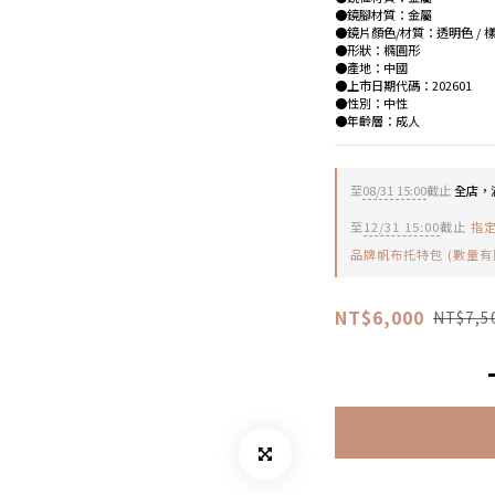
●鏡腳材質：金屬
●鏡片顏色/材質：透明色 / 
●形狀：橢圓形
●產地：中國
●上市日期代碼：202601
●性別：中性
●年齡層：成人
至
08/31 15:00
截止
全店，滿
至
12/31 15:00
截止
指定
品牌帆布托特包 (數量有
NT$6,000
NT$7,5