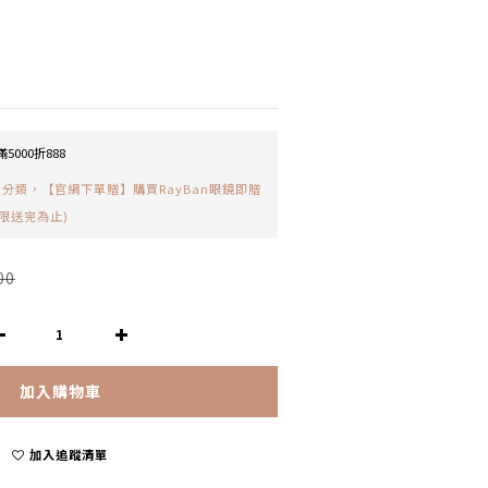
5000折888
分類，【官網下單贈】購買RayBan眼鏡即贈
限送完為止)
00
加入購物車
加入追蹤清單