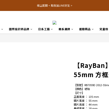
線上配鏡 < 點我加LINE好友 >
品
國際設計師品牌
日系工藝
韓系潮牌
運動精品
兒童框
【RayBan】
55mm 方
【型號】RB7059D 2012-55
【顏色】琥珀
【尺寸】
正面寬度 ： 135 mm
鏡片寬度 ： 55 mm
鏡片高度 ： 44 mm
鼻樑寬度 ： 18 mm