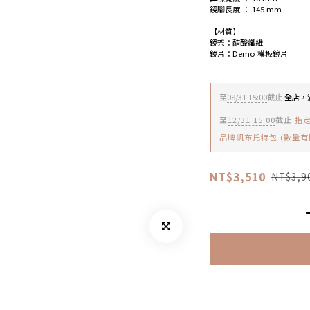
鏡腳長度 ： 145 mm
【材質】
鏡架：醋酸纖維
鏡片：Demo 模板鏡片
至
08/31 15:00
截止
全店，滿
至
12/31 15:00
截止
指定
品牌帆布托特包 (數量有
NT$3,510
NT$3,9