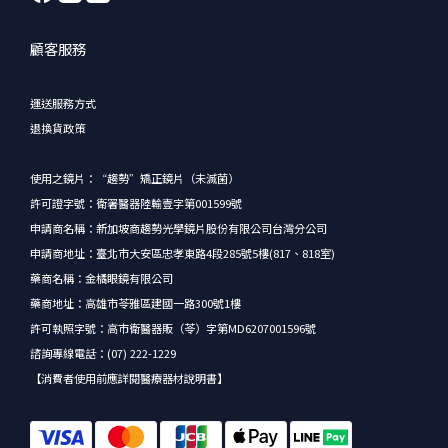
顧客服務
運送服務方式
退換貨政策
使用之鏡片：“趨勢”矯正鏡片（未滅菌）
許可證字號：衛署醫器陸輸壹字第001599號
申請商名稱：新加坡商趨勢光學鏡片股份有限公司台灣分公司
申請商地址：臺北市大安區忠孝東路4段285號5樓(817、818室)
藥商名稱：金橘眼鏡有限公司
藥商地址：高雄市苓雅區建國一路300號1樓
許可執照字號：高市衛醫器販（苓）字第MD6207001596號
諮詢專線電話：(07) 222-1229
【消費者使用前應詳閱醫療器材說明書】