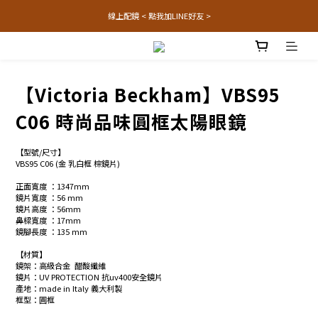
線上配鏡 < 點我加LINE好友 >
【Victoria Beckham】VBS95
C06 時尚品味圓框太陽眼鏡
【型號/尺寸】
VBS95 C06 (金 乳白框 棕鏡片) 
正面寬度 ：1347mm 
鏡片寬度 ：56 mm
鏡片高度 ：56mm
鼻樑寬度 ：17mm
鏡腳長度 ：135 mm
【材質】
鏡架：高級合金  醋酸纖維
鏡片：UV PROTECTION 抗uv400安全鏡片
產地：made in Italy 義大利製
框型：圓框