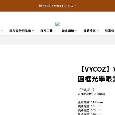
線上配鏡 < 點我加LINE好友 >
品
國際設計師品牌
日系工藝
韓系潮牌
運動精品
兒童框
【VYCOZ】
圓框光學眼
【型號/尺寸】
VENUS BRNBN (咖啡) 
正面寬度 ：135mm 
鏡片寬度 ：51mm
鏡片高度 ：43mm
鼻樑寬度 ：20mm