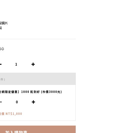
模板鏡片
製
00
 件)
官網限定優惠】1000 配到好 (市價3000元)
價 NT$1,000
加入購物車