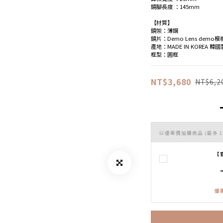
鏡腳長度 ：145mm
【材質】
鏡架：薄鋼
鏡片：Demo Lens demo
產地：MADE IN KOREA 韓國
框型：圓框
NT$3,680
NT$6,2
以優惠價加購商品
(最多 1
【
優惠