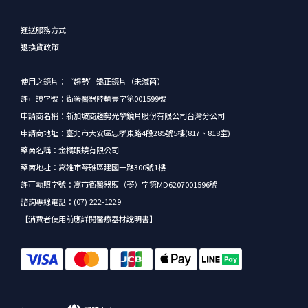
運送服務方式
退換貨政策
使用之鏡片：“趨勢”矯正鏡片（未滅菌）
許可證字號：衛署醫器陸輸壹字第001599號
申請商名稱：新加坡商趨勢光學鏡片股份有限公司台灣分公司
申請商地址：臺北市大安區忠孝東路4段285號5樓(817、818室)
藥商名稱：金橘眼鏡有限公司
藥商地址：高雄市苓雅區建國一路300號1樓
許可執照字號：高市衛醫器販（苓）字第MD6207001596號
諮詢專線電話：(07) 222-1229
【消費者使用前應詳閱醫療器材說明書】