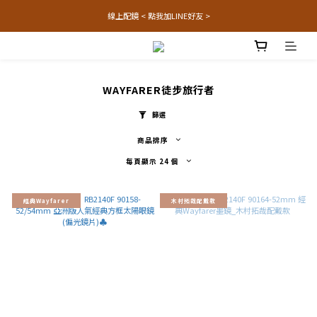
線上配鏡 < 點我加LINE好友 >
WAYFARER徒步旅行者
篩選
商品排序
每頁顯示 24 個
經典Wayfarer
木村拓哉配戴款