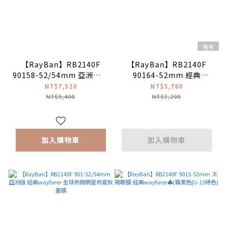
售完
【RayBan】RB2140F
【RayBan】RB2140F
90158-52/54mm 亞洲版人
90164-52mm 經典
氣經典方框太陽眼鏡 (偏光
Wayfarer墨鏡_木村拓哉配
NT$7,520
NT$5,760
鏡片)♣
戴款
NT$9,400
NT$7,200
加入購物車
加入購物車