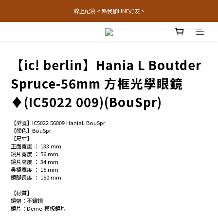
線上配鏡 < 點我加LINE好友 >
【ic! berlin】Hania L Boutder
Spruce-56mm 方框光學眼鏡
♦(IC5022 009)(BouSpr)
【型號】IC5022 56009 HaniaL BouSpr
【顏色】BouSpr
【尺寸】
正面寬度 ： 133 mm
鏡片寬度 ： 56 mm
鏡片高度 ： 34 mm
鼻樑寬度 ： 15 mm
鏡腳長度 ： 150 mm
【材質】
鏡架：不鏽鋼
鏡片：Demo 模板鏡片