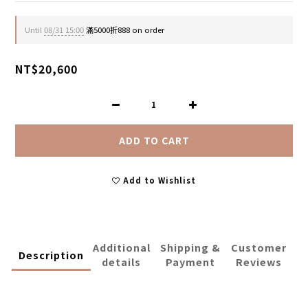
Until
08/31 15:00
滿5000折888 on order
NT$20,600
ADD TO CART
Add to Wishlist
Additional
Shipping &
Customer
Description
details
Payment
Reviews