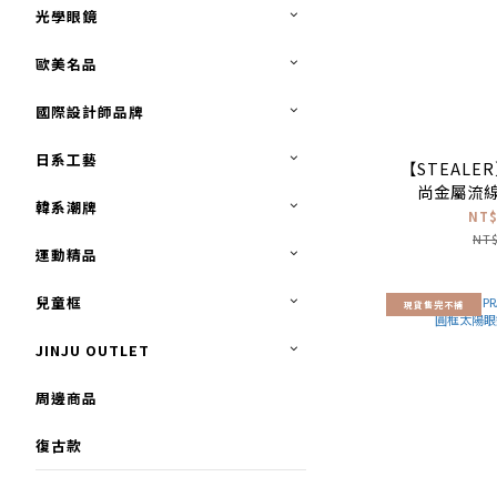
光學眼鏡
歐美名品
國際設計師品牌
日系工藝
【STEALER
尚金屬流
韓系潮牌
NT$
NT$
運動精品
兒童框
現貨售完不補
JINJU OUTLET
周邊商品
復古款