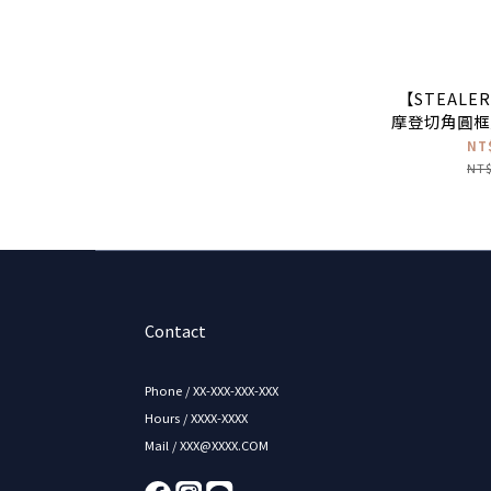
【STEALER
摩登切角圓框
NT
NT$
Contact
Phone / XX-XXX-XXX-XXX
Hours / XXXX-XXXX
Mail / XXX@XXXX.COM