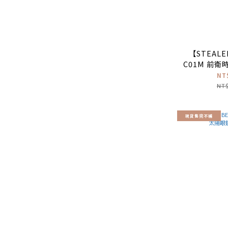
【STEALE
C01M 前
(水
NT
NT$
現貨售完不補