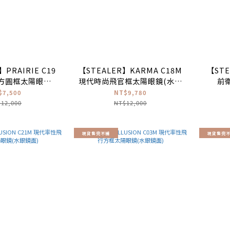
】PRAIRIE C19
【STEALER】KARMA C18M
【STE
方圓框太陽眼鏡
現代時尚飛官框太陽眼鏡(水銀
前
水銀鏡面)
鏡面)
$7,500
NT$9,780
12,000
NT$12,000
現貨售完不補
現貨售完