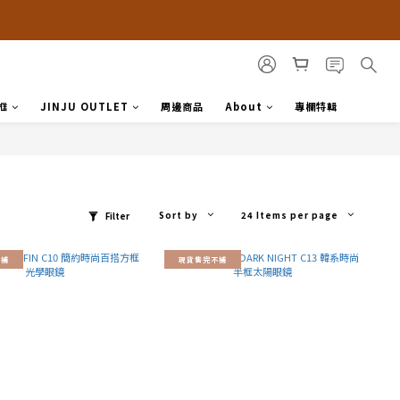
框
JINJU OUTLET
周邊商品
About
專欄特輯
Sort by
24 Items per page
Filter
不補
現貨售完不補