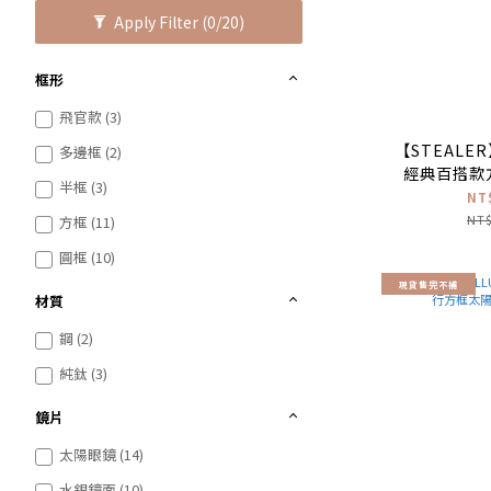
Apply Filter
(0/20)
框形
飛官款 (3)
【STEALER
多邊框 (2)
經典百搭款
半框 (3)
(白
NT
NT$
方框 (11)
圓框 (10)
現貨售完不補
材質
鋼 (2)
純鈦 (3)
鏡片
太陽眼鏡 (14)
水銀鏡面 (10)