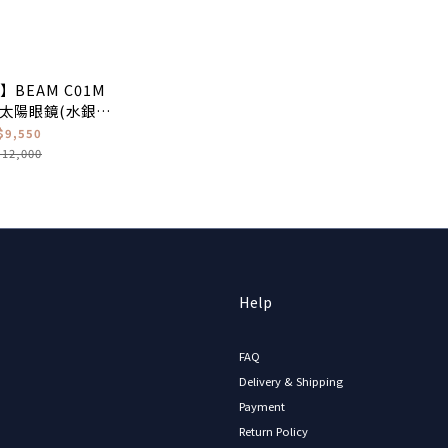
】BEAM C01M
太陽眼鏡(水銀鏡
面)
$9,550
12,000
Help
FAQ
Delivery & Shipping
Payment
Return Policy