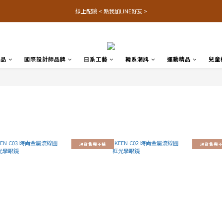
線上配鏡 < 點我加LINE好友 >
名品
國際設計師品牌
日系工藝
韓系潮牌
運動精品
兒童
現貨售完不補
現貨售完