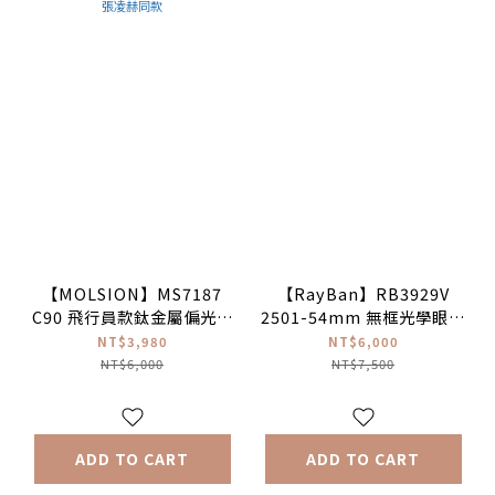
【MOLSION】MS7187
【RayBan】RB3929V
C90 飛行員款鈦金屬偏光太
2501-54mm 無框光學眼鏡
陽眼鏡♦(月光銀|灰色偏
♦(亮銀色)
NT$3,980
NT$6,000
光)#張凌赫同款
NT$6,000
NT$7,500
ADD TO CART
ADD TO CART