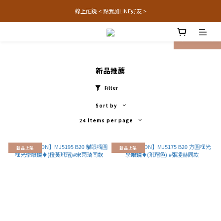
線上配鏡 < 點我加LINE好友 >
prev
next
新品推薦
Filter
Sort by
24 Items per page
新品上架
新品上架