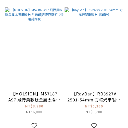
【MOLSION】MS7187
【RayBan】RB3927V
A97 飛行員款鈦金屬太陽眼
2501-54mm 方框光學眼鏡
鏡♦(月光銀|透淺霧霾藍)#
♦(亮銀色)
NT$3,980
NT$5,360
張凌赫同款
NT$6,000
NT$6,700