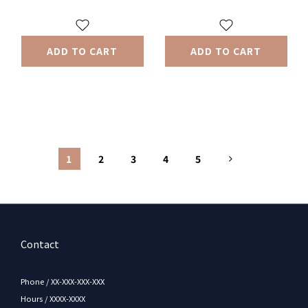
ADD TO CART
ADD TO CART
1
2
3
4
5
Contact
Phone / XX-XXX-XXX-XXX
Hours / XXXX-XXXX