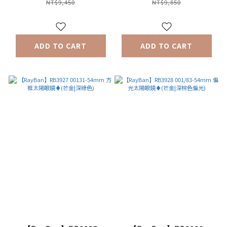
金色漸層)
NT$9,450
NT$9,850
ADD TO CART
ADD TO CART