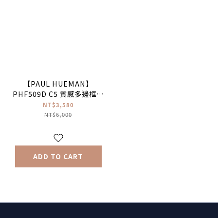
【PAUL HUEMAN】
PHF509D C5 質感多邊框光
學眼鏡
NT$3,580
NT$6,000
ADD TO CART