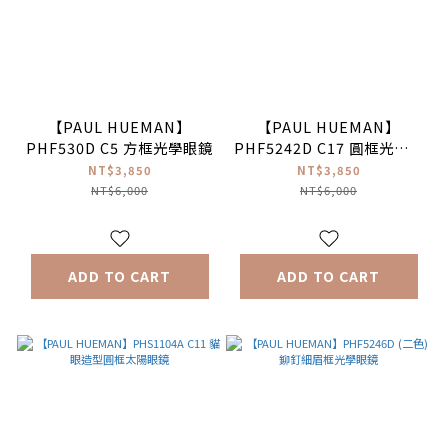
【PAUL HUEMAN】
【PAUL HUEMAN】
PHF530D C5 方框光學眼鏡
PHF5242D C17 圓框光學眼
鏡
NT$3,850
NT$3,850
NT$6,000
NT$6,000
ADD TO CART
ADD TO CART