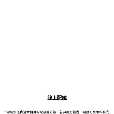
線上配鏡
*需麻煩提供近
六個月
的配鏡處方簽，若無處方籤者，建議可至眼科驗光