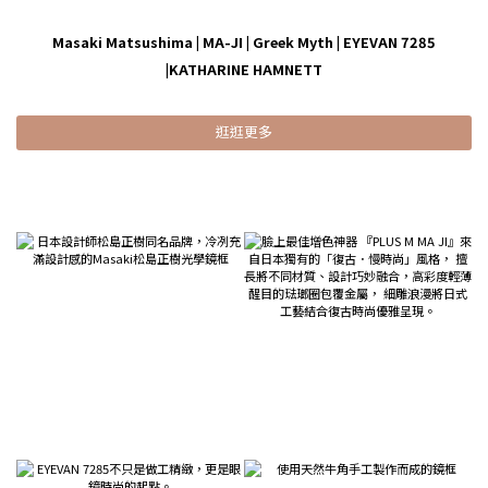
Masaki Matsushima
|
MA-JI
|
Greek Myth
|
EYEVAN 7285
|
KATHARINE HAMNETT
逛逛更多