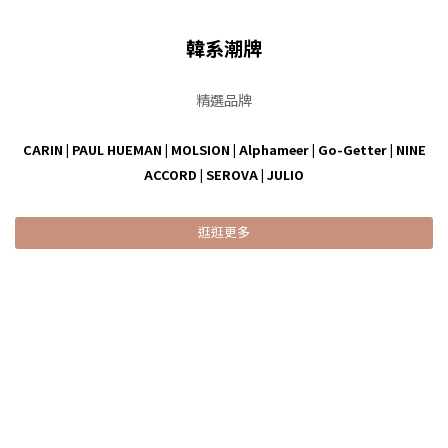
韓系潮牌
精選品牌
CARIN
|
PAUL HUEMAN
|
MOLSION
|
Alphameer
|
Go-Getter
|
NINE
ACCORD
|
SEROVA
|
JULIO
逛逛更多