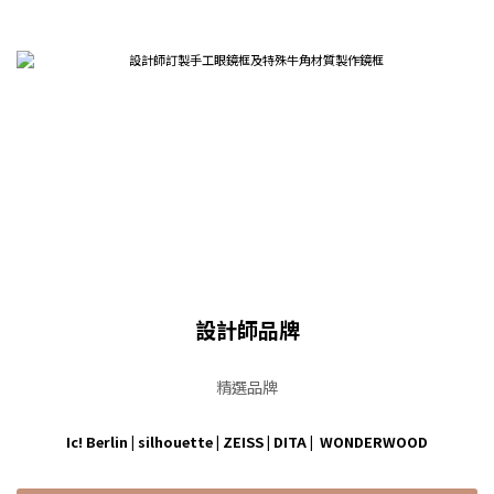
設計師品牌
精選品牌
Ic! Berlin
|
silhouette
|
ZEISS
|
DITA
|
WONDERWOOD