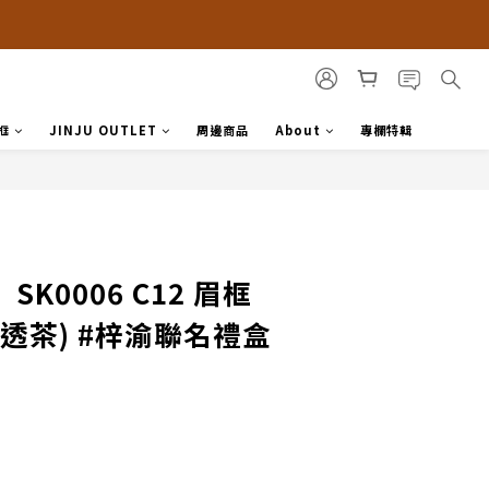
框
JINJU OUTLET
周邊商品
About
專欄特輯
SK0006 C12 眉框
透茶) #梓渝聯名禮盒