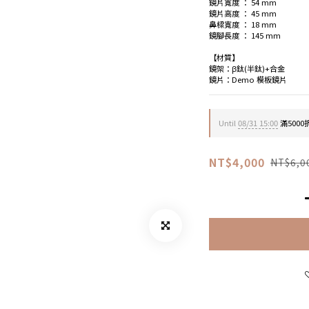
鏡片寬度 ： 54 mm
鏡片高度 ： 45 mm
鼻樑寬度 ： 18 mm
鏡腳長度 ： 145 mm
【材質】
鏡架：β鈦(半鈦)+合金
鏡片：Demo 模板鏡片
Until
08/31 15:00
滿5000折
NT$4,000
NT$6,0