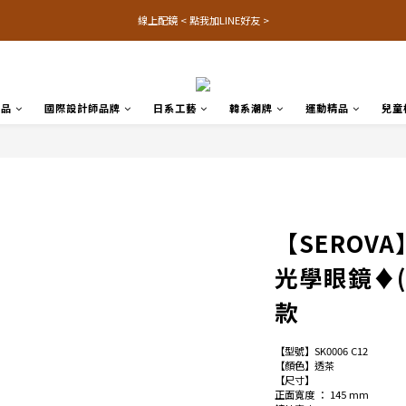
線上配鏡 < 點我加LINE好友 >
名品
國際設計師品牌
日系工藝
韓系潮牌
運動精品
兒童
【SEROVA】
光學眼鏡♦(
款
【型號】SK0006 C12
【顏色】透茶
【尺寸】
正面寬度 ： 145 mm