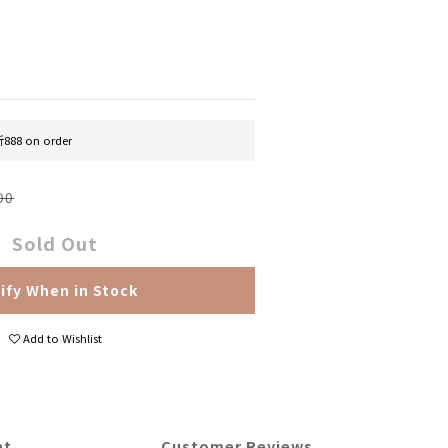
888 on order
00
Sold Out
ify When in Stock
Add to Wishlist
nt
Customer Reviews