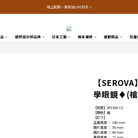
線上配鏡 < 點我加LINE好友 >
名品
國際設計師品牌
日系工藝
韓系潮牌
運動精品
兒童
【SEROVA
學眼鏡♦(槍
【型號】SP1369 C3
【顏色】槍
【尺寸】
正面寬度 ： 145 mm
鏡片寬度 ： 56 mm
鏡片高度 ： 40 mm
鼻樑寬度 ： 17 mm