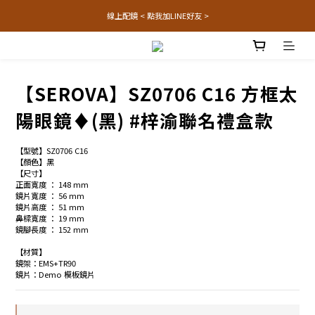
線上配鏡 < 點我加LINE好友 >
【SEROVA】SZ0706 C16 方框太
陽眼鏡♦(黑) #梓渝聯名禮盒款
【型號】SZ0706 C16
【顏色】黑
【尺寸】
正面寬度 ： 148 mm
鏡片寬度 ： 56 mm
鏡片高度 ： 51 mm
鼻樑寬度 ： 19 mm
鏡腳長度 ： 152 mm
【材質】
鏡架：EMS+TR90
鏡片：Demo 模板鏡片