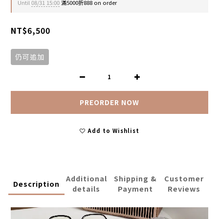
Until
08/31 15:00
滿5000折888 on order
NT$6,500
仍可追加
PREORDER NOW
Add to Wishlist
Additional
Shipping &
Customer
Description
details
Payment
Reviews