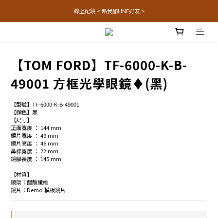
線上配鏡 < 點我加LINE好友 >
【TOM FORD】TF-6000-K-B-
49001 方框光學眼鏡♦(黑)
【型號】TF-6000-K-B-49001
【顏色】黑
【尺寸】
正面寬度 ： 144 mm
鏡片寬度 ： 49 mm
鏡片高度 ： 46 mm
鼻樑寬度 ： 22 mm
鏡腳長度 ： 145 mm
【材質】
鏡架：醋酸纖維
鏡片：Demo 模板鏡片