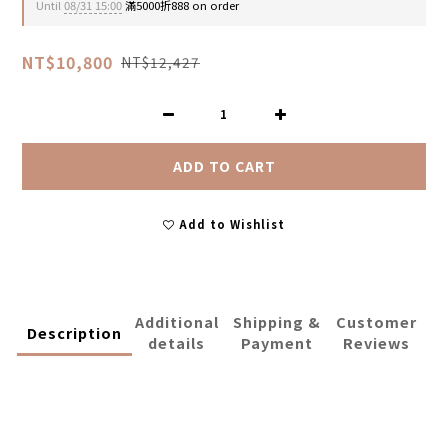
Until
08/31 15:00
滿5000折888 on order
NT$10,800
NT$12,427
ADD TO CART
Add to Wishlist
Additional
Shipping &
Customer
Description
details
Payment
Reviews