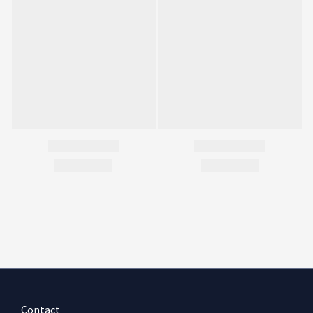
Contact