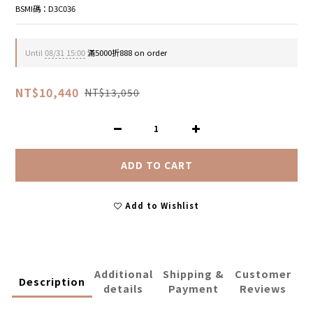
BSMI碼：D3C036
Until
08/31 15:00
滿5000折888 on order
NT$10,440
NT$13,050
ADD TO CART
Add to Wishlist
Additional
Shipping &
Customer
Description
details
Payment
Reviews