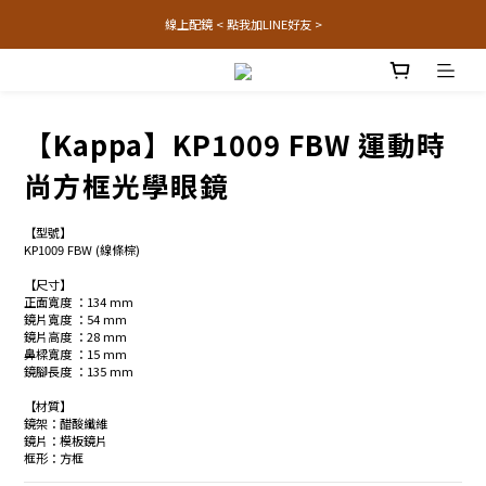
線上配鏡 < 點我加LINE好友 >
【Kappa】KP1009 FBW 運動時
尚方框光學眼鏡
【型號】
KP1009 FBW (線條棕)
【尺寸】
正面寬度 ：134 mm
鏡片寬度 ：54 mm
鏡片高度 ：28 mm
鼻樑寬度 ：15 mm
鏡腳長度 ：135 mm
【材質】
鏡架：醋酸纖維
鏡片：模板鏡片
框形：方框