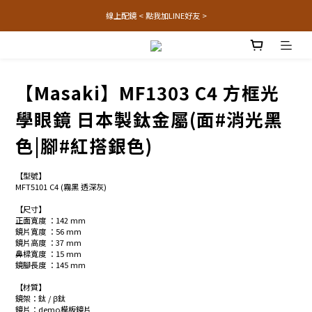
線上配鏡 < 點我加LINE好友 >
【Masaki】MF1303 C4 方框光
學眼鏡 日本製鈦金屬(面#消光黑
色|腳#紅搭銀色)
【型號】
MFT5101 C4 (霧黑 透深灰)
【尺寸】
正面寬度 ：142 mm
鏡片寬度 ：56 mm
鏡片高度 ：37 mm
鼻樑寬度 ：15 mm
鏡腳長度 ：145 mm 
【材質】
鏡架：鈦 / β鈦
鏡片：demo模板鏡片