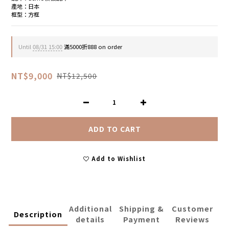
產地：日本
框型：方框
Until
08/31 15:00
滿5000折888 on order
NT$9,000
NT$12,500
ADD TO CART
Add to Wishlist
Additional
Shipping &
Customer
Description
details
Payment
Reviews