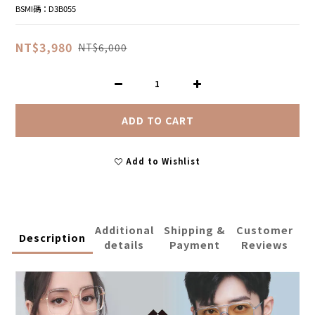
BSMI碼：D3B055
NT$3,980
NT$6,000
ADD TO CART
Add to Wishlist
Additional
Shipping &
Customer
Description
details
Payment
Reviews