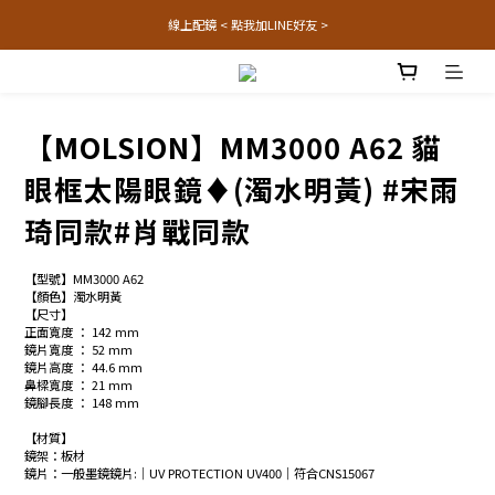
線上配鏡 < 點我加LINE好友 >
【MOLSION】MM3000 A62 貓
眼框太陽眼鏡♦(濁水明黃) #宋雨
琦同款#肖戰同款
【型號】MM3000 A62
【顏色】濁水明黃
【尺寸】
正面寬度 ： 142 mm
鏡片寬度 ： 52 mm
鏡片高度 ： 44.6 mm
鼻樑寬度 ： 21 mm
鏡腳長度 ： 148 mm
【材質】
鏡架：板材
鏡片：一般墨鏡鏡片:│UV PROTECTION UV400│符合CNS15067