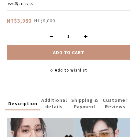
BSMI碼：D3B055
NT$3,980
NT$6,000
ADD TO CART
Add to Wishlist
Additional
Shipping &
Customer
Description
details
Payment
Reviews