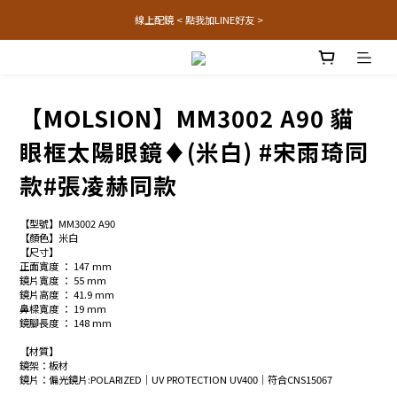
線上配鏡 < 點我加LINE好友 >
【MOLSION】MM3002 A90 貓
眼框太陽眼鏡♦(米白) #宋雨琦同
款#張凌赫同款
【型號】MM3002 A90
【顏色】米白
【尺寸】
正面寬度 ： 147 mm
鏡片寬度 ： 55 mm
鏡片高度 ： 41.9 mm
鼻樑寬度 ： 19 mm
鏡腳長度 ： 148 mm
【材質】
鏡架：板材
鏡片：偏光鏡片:POLARIZED│UV PROTECTION UV400│符合CNS15067