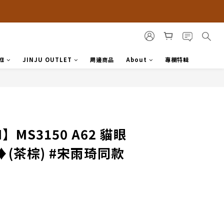
框
JINJU OUTLET
周邊商品
About
專欄特輯
N】MS3150 A62 貓眼
(茶棕) #宋雨琦同款