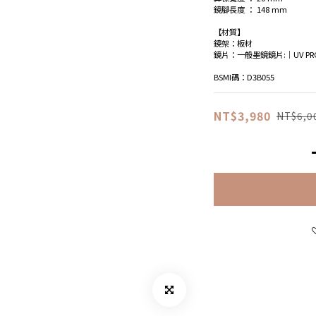
鏡腳長度 ： 148 mm
【材質】
鏡架：板材
鏡片：一般墨鏡鏡片:│UV PROT
BSMI碼：D3B055
NT$3,980
NT$6,0