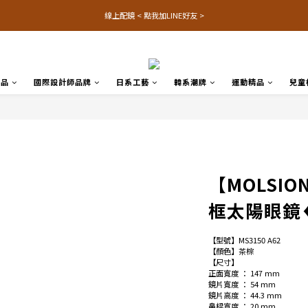
線上配鏡 < 點我加LINE好友 >
名品
國際設計師品牌
日系工藝
韓系潮牌
運動精品
兒童
【MOLSIO
框太陽眼鏡♦
【型號】MS3150 A62
【顏色】茶棕
【尺寸】
正面寬度 ： 147 mm
鏡片寬度 ： 54 mm
鏡片高度 ： 44.3 mm
鼻樑寬度 ： 20 mm