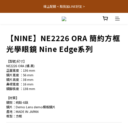
線上配鏡 < 點我加LINE好友 >
【NINE】NE2226 ORA 簡約方框
光學眼鏡 Nine Edge系列
【型號/尺寸】
NE2226 ORA (橘 黑)  
正面寬度 ：136 mm 
鏡片寬度 ：56 mm
鏡片高度 ：38 mm
鼻樑寬度 ：16 mm
鏡腳長度 ：138 mm
【材質】
鏡架：純鈦-ß鈦
鏡片：Demo Lens demo模板鏡片
產地：MADE IN JAPAN 
框型：方框