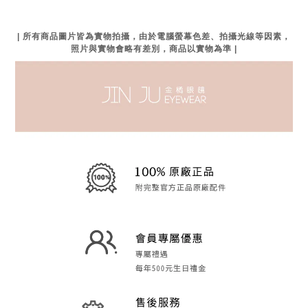
| 所有商品圖片皆為實物拍攝，由於電腦螢幕色差、拍攝光線等因素，
照片與實物會略有差別，商品以實物為準 |