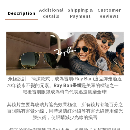
Additional
Shipping &
Customer
Description
details
Payment
Reviews
永恆設計，簡潔款式，成為雷朋(Ray Ban)這品牌走過近
Ray Ban墨鏡
70年後永不變的元素。
是美軍的標誌之一，
戰後雷朋眼鏡成為時尚代表迅速風靡全球!
其鏡片主要為玻璃片遮光效果極強，所有鏡片都能百分之
百阻隔有害紫外線，同時過濾紅外線等有害光線使用偏光
膜技術，使眼睛減少光線的損害
鏡架的設計與製造同樣也出色，各種款式在好萊塢明星