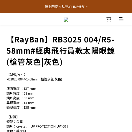
線上配鏡 < 點我加LINE好友 >
【RayBan】RB3025 004/R5-
58mm#經典飛行員款太陽眼鏡
(槍管灰色|灰色)
【型號/尺寸】
RB3025 004/R5-58mm(槍管灰色|灰色)
正面寬度 ：137 mm
鏡片寬度 ：58 mm
鏡片高度 ：50 mm
鼻樑寬度 ：14 mm
鏡腳長度 ：135 mm
【材質】
鏡架：金屬
鏡片：crystal:│UV PROTECTION UV400│
產地：義大利