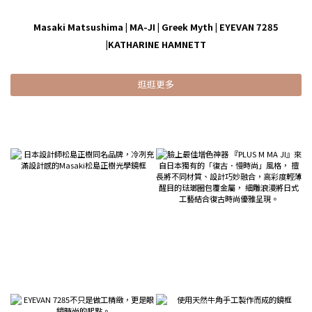
Masaki Matsushima
|
MA-JI
|
Greek Myth
|
EYEVAN 7285
|
KATHARINE HAMNETT
逛逛更多