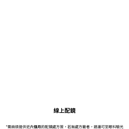
線上配鏡
*需麻煩提供近
六個月
的配鏡處方簽，若無處方籤者，建議可至眼科驗光