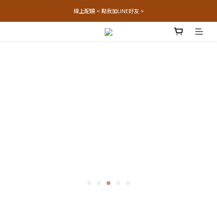
線上配鏡 < 點我加LINE好友 >