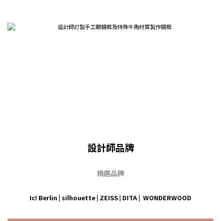
設計師品牌
精選品牌
Ic! Berlin
|
silhouette
|
ZEISS
|
DITA
|
WONDERWOOD