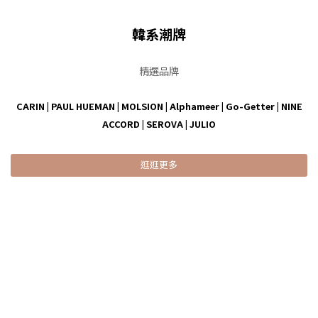
韓系潮牌
精選品牌
CARIN
|
PAUL HUEMAN
|
MOLSION
|
Alphameer
|
Go-Getter
|
NINE
ACCORD
|
SEROVA
|
JULIO
逛逛更多