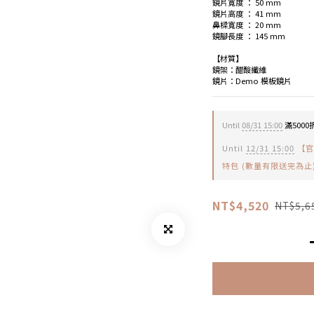
鏡片寬度 ： 50 mm
鏡片高度 ： 41 mm
鼻樑寬度 ： 20 mm
鏡腳長度 ： 145 mm
【材質】
鏡架：醋酸纖維
鏡片：Demo 模板鏡片
Until
08/31 15:00
滿5000折
Until
12/31 15:00
【官
特包 (數量有限送完為止) on
NT$4,520
NT$5,6