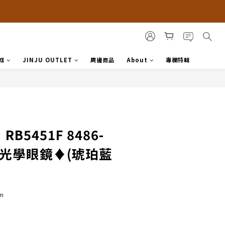
框
JINJU OUTLET
周邊商品
About
專欄特輯
RB5451F 8486-
框光學眼鏡♦(琥珀藍
m