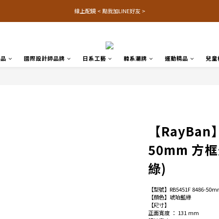
線上配鏡 < 點我加LINE好友 >
名品
國際設計師品牌
日系工藝
韓系潮牌
運動精品
兒童
【RayBan】
50mm 方
綠)
【型號】RB5451F 8486-50m
【顏色】琥珀藍綠
【尺寸】
正面寬度 ： 131 mm