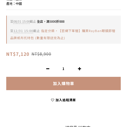
產地：中國
至
08/31 15:00
截止
全店，滿5000折888
至
12/31 15:00
截止
指定分類，【官網下單贈】購買RayBan眼鏡即贈
品牌帆布托特包 (數量有限送完為止)
NT$7,120
NT$8,900
加入購物車
加入追蹤清單