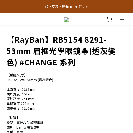
線上配鏡 < 點我加LINE好友 >
【RayBan】RB5154 8291-
53mm 眉框光學眼鏡♣(透灰變
色) #CHANGE 系列
【型號/尺寸】
RB5154 8291-53mm (透灰變色)
正面寬度 ：139 mm
鏡片寬度 ：53 mm
鏡片高度 ：41 mm
鼻樑寬度：21 mm
鏡腳長度 ：150 mm
【材質】
鏡架：高級合金 醋酸纖維
鏡片：Demo 模板鏡片 
框型：眉框