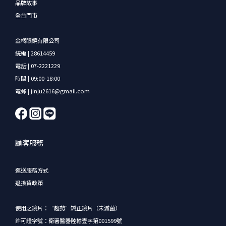
品牌故事
全台門市
金橘眼鏡有限公司
統編 | 28614459
電話 | 07-2221229
時間 | 09:00-18:00
電郵 | jinju2616@gmail.com
顧客服務
運送服務方式
退換貨政策
使用之鏡片：“趨勢”矯正鏡片（未滅菌）
許可證字號：衛署醫器陸輸壹字第001599號