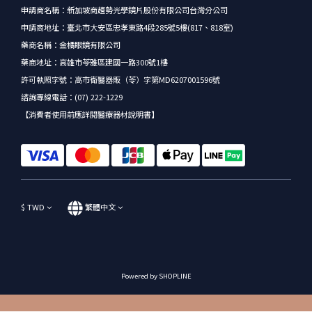
申請商名稱：新加坡商趨勢光學鏡片股份有限公司台灣分公司
申請商地址：臺北市大安區忠孝東路4段285號5樓(817、818室)
藥商名稱：金橘眼鏡有限公司
藥商地址：高雄市苓雅區建國一路300號1樓
許可執照字號：高市衛醫器販（苓）字第MD6207001596號
諮詢專線電話：(07) 222-1229
【消費者使用前應詳閱醫療器材說明書】
$
TWD
繁體中文
Powered by SHOPLINE